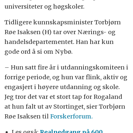
Ola Elvestuen (V) – Klima- og miljøminister
universiteter og høgskoler.
Nikolai Astrup (H) – Bistands- og
Tidligere kunnskapsminister Torbjørn
utviklingsminister
Røe Isaksen (H) tar over Nærings- og
handelsdepartementet. Han har kun
Bent Høie (H) – Helse- og omsorgsminister
gode ord å si om Nybø.
Ketil Solvik-Olsen (H) – Samferdselsminister
– Hun satt fire år i utdanningskomiteen i
Linda Hofstad Helleland (H) – Barne- og
forrige periode, og hun var flink, aktiv og
likestillingsminister
engasjert i høyere utdanning og skole.
Jeg tror det var et stort tap for Rogaland
Monica Mæland (H) – Kommunalminister
at hun falt ut av Stortinget, sier Torbjørn
Røe Isaksen til
Forskerforum.
Anniken Haugli (H) – Arbeids- og
sosialminister
Les også:
Realnedgang på 600