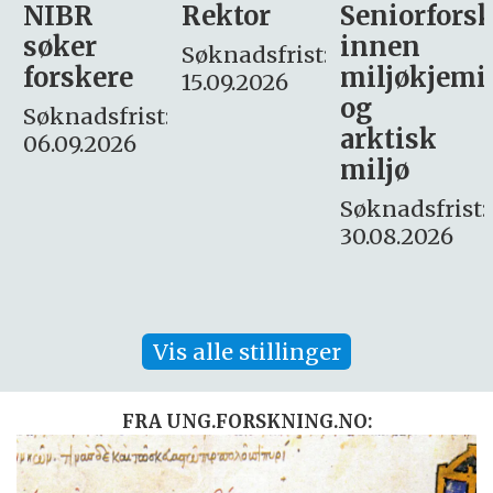
Rektor
Seniorforsker
Forskning.
innen
søker
Søknadsfrist:
miljøkjemi
nyhetsjour
15.09.2026
og
– fast
:
arktisk
Søknadsfrist:
miljø
16. august.
Søknadsfrist:
30.08.2026
Vis alle stillinger
FRA UNG.FORSKNING.NO: