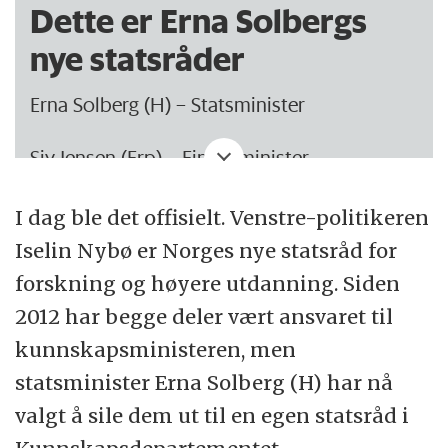
Dette er Erna Solbergs
nye statsråder
Erna Solberg (H) – Statsminister
Siv Jensen (Frp) – Finansminister
Ine Eriksen Søreide (H) – Utenriksminister
I dag ble det offisielt. Venstre-politikeren
Iselin Nybø er Norges nye statsråd for
Frank Bakke-Jensen (H) – Forsvarsminister
forskning og høyere utdanning. Siden
Sylvi Listhaug (Frp) – Justis- og
2012 har begge deler vært ansvaret til
innvandringsminister
kunnskapsministeren, men
statsminister Erna Solberg (H) har nå
Torbjørn Røe Isaksen (H) – Nærings- og
valgt å sile dem ut til en egen statsråd i
handelsminister