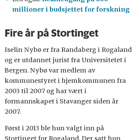
millioner i budsjettet for forskning
Åse Michaelsen (Frp) – Eldreminister
Fire år på Stortinget
Iselin Nybø er fra Randaberg i Rogaland
og er utdannet jurist fra Universitetet i
Bergen. Nybø var medlem av
kommunestyret i hjemkommunen fra
2003 til 2007 og har vært i
formannskapet i Stavanger siden år
2007.
Først i 2013 ble hun valgt inn på
Stortinget for Rogaland. Der satt hun