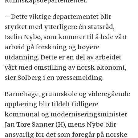
Kunnskapsdepartementet.
Jon Georg Dale (Frp) – Landbruks- og
– Dette viktige departementet blir
matminister
styrket med ytterligere én statsråd,
Iselin Nybø, som kommer til å lede vårt
Per Sandberg (Frp) – Fiskeriminister
arbeid på forskning og høyere
Terje Søviknes (Frp) – Olje- og energiminister
utdanning. Dette er en del av arbeidet
vårt med omstilling av norsk økonomi,
Trine Skei Grande (V) – Kulturminister
sier Solberg i en pressemelding.
Jan Tore Sanner (H) – Kunnskaps- og
Barnehage, grunnskole og videregående
integreringsminister
opplæring blir tildelt tidligere
kommunal og moderniseringsminister
Iselin Nybø (V) – Minister for høyere
Jan Tore Sanner (H), mens Nybø blir
utdanning og forskning
ansvarlig for det som foregår på norske