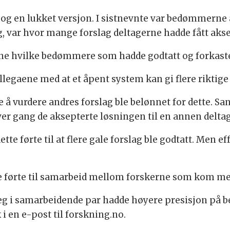
n og en lukket versjon. I sistnevnte var bedømmern
 var hvor mange forslag deltagerne hadde fått aksep
ne hvilke bedømmere som hadde godtatt og forkastet
llegaene med at et åpent system kan gi flere riktig
e å vurdere andres forslag ble belønnet for dette. S
hver gang de aksepterte løsningen til en annen deltag
te førte til at flere gale forslag ble godtatt. Men ef
 førte til samarbeid mellom forskerne som kom me
t seg i samarbeidende par hadde høyere presisjon p
 i en e-post til forskning.no.