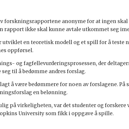
 forskningsrapportene anonyme for at ingen skal 
en rapport ikke skal kunne avtale utkommet seg im
 utviklet en teoretisk modell og et spill for å test
es oppførsel.
knings- og fagfellevurderingsprosessen, der deltage
 seg til å bedømme andres forslag.
pålagt å være bedømmere for noen av forslagene. På 
sningsforslag en belønning.
lig på virkeligheten, var det studenter og forskere 
pkins University som fikk i oppgave å spille.