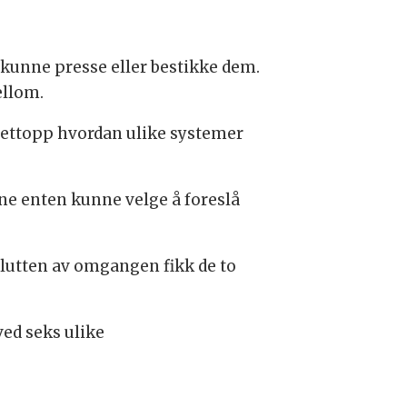
kunne presse eller bestikke dem.
ellom.
e nettopp hvordan ulike systemer
rne enten kunne velge å foreslå
slutten av omgangen fikk de to
ved seks ulike