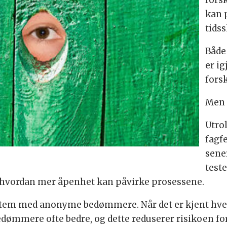
fors
kan 
tidss
Både
er i
forsk
Men 
Utrol
fagf
sener
test
 hvordan mer åpenhet kan påvirke prosessene.
stem med anonyme bedømmere. Når det er kjent hvem
ømmere ofte bedre, og dette reduserer risikoen for