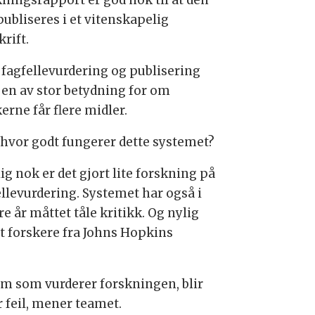
kningsrapport er god nok til at den
publiseres i et vitenskapelig
krift.
 fagfellevurdering og publisering
gjen av stor betydning for om
erne får flere midler.
hvor godt fungerer dette systemet?
ig nok er det gjort lite forskning på
ellevurdering. Systemet har også i
e år måttet tåle kritikk. Og nylig
et forskere fra Johns Hopkins
 som vurderer forskningen, blir
 feil, mener teamet.