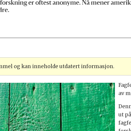
 forskning er oftest anonyme. Nå mener amerik
dre.
ammel og kan inneholde utdatert informasjon.
Fagf
av m
Denn
ut p
fagf