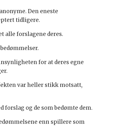
e anonyme. Den eneste
tert tidligere.
 alle forslagene deres.
e bedømmelser.
annsynligheten for at deres egne
er.
fekten var heller stikk motsatt,
d forslag og de som bedømte dem.
å bedømmelsene enn spillere som