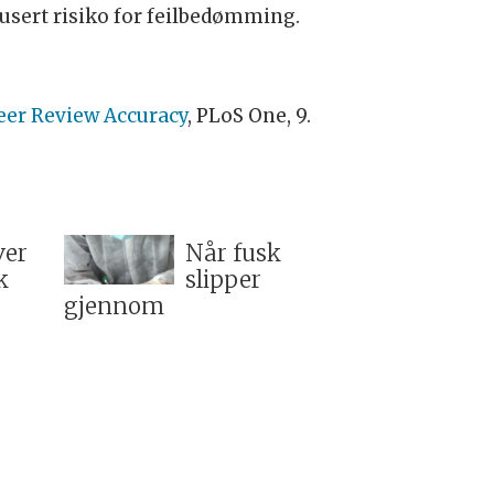
dusert risiko for feilbedømming.
eer Review Accuracy
, PLoS One, 9.
ver
Når fusk
k
slipper
gjennom