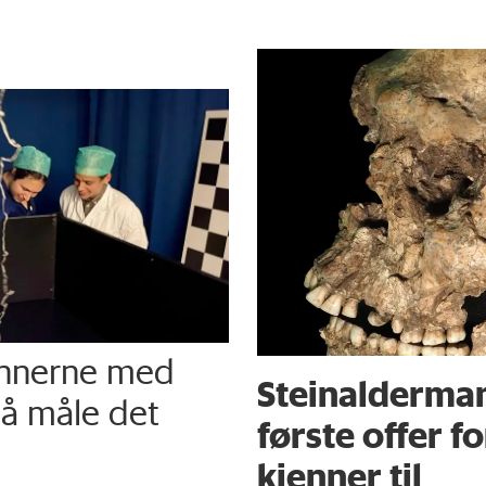
innerne med
Steinalderma
 å måle det
første offer f
kjenner til