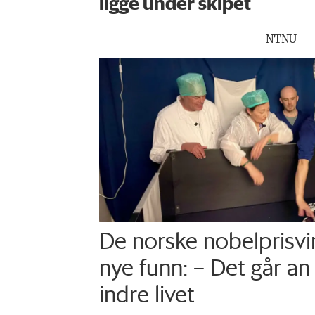
ligge under skipet
NTNU
De norske nobelprisv
nye funn: – Det går an
indre livet