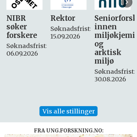
Rektor
Seniorforsker
Forskning.
innen
søker
Søknadsfrist:
miljøkjemi
nyhetsjour
15.09.2026
og
– fast
:
arktisk
Søknadsfrist:
miljø
16. august.
Søknadsfrist:
30.08.2026
Vis alle stillinger
FRA UNG.FORSKNING.NO: