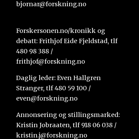
bjornar@forskning.no
Forskersonen.no/kronikk og
debatt: Frithjof Eide Fjeldstad, tlf
480 98 388 /
frithjof@forskning.no
Daglig leder: Even Hallgren
Stranger, tlf 480 59 100 /
even@forskning.no
Annonsering og stillingsmarked:
Kristin Jobraaten, tlf 918 06 038 /
kristin.j@forskning.no