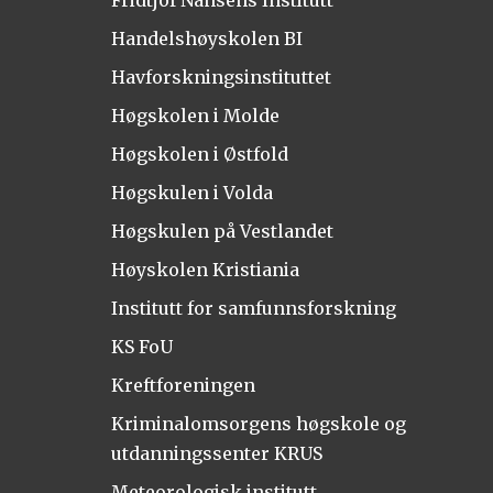
Fridtjof Nansens Institutt
Handelshøyskolen BI
Havforskningsinstituttet
Høgskolen i Molde
Høgskolen i Østfold
Høgskulen i Volda
Høgskulen på Vestlandet
Høyskolen Kristiania
Institutt for samfunnsforskning
KS FoU
Kreftforeningen
Kriminalomsorgens høgskole og
utdanningssenter KRUS
Meteorologisk institutt