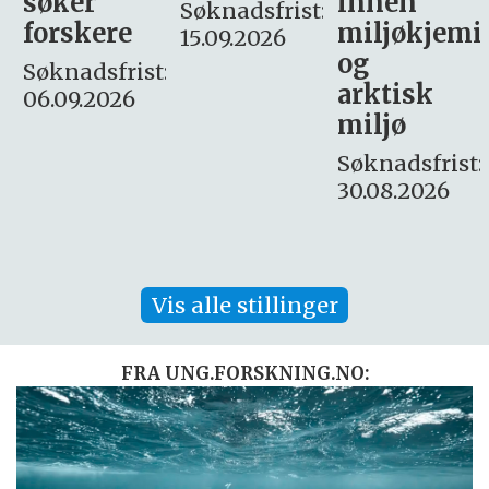
innen
søker
Søknadsfrist:
miljøkjemi
nyhetsjour
15.09.2026
og
– fast
:
arktisk
Søknadsfrist:
miljø
16. august.
Søknadsfrist:
30.08.2026
Vis alle stillinger
FRA UNG.FORSKNING.NO: