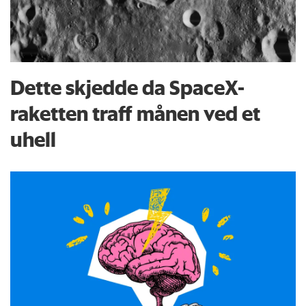
Dette skjedde da SpaceX-
raketten traff månen ved et
uhell