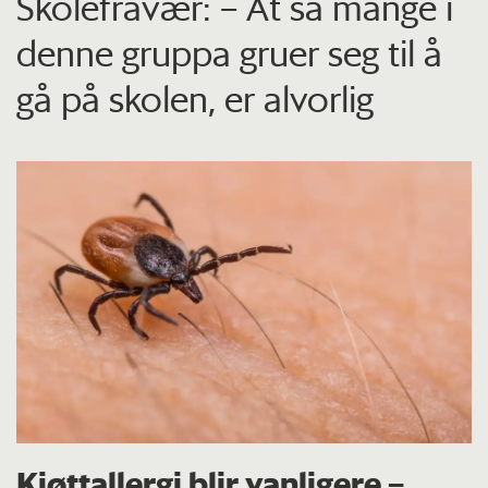
Skolefravær: – At så mange i
denne gruppa gruer seg til å
gå på skolen, er alvorlig
Kjøttallergi blir vanligere –