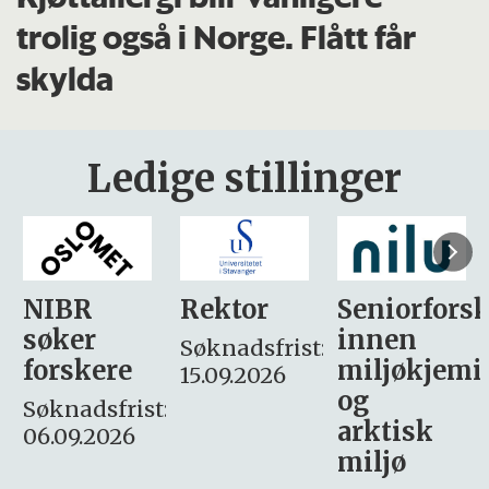
trolig også i Norge. Flått får
skylda
Ledige stillinger
Rektor
Seniorforsker
Forskning.
innen
søker
Søknadsfrist:
miljøkjemi
nyhetsjour
15.09.2026
og
– fast
:
arktisk
Søknadsfrist:
miljø
16. august.