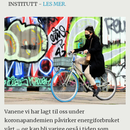
INSTITUTT
-
LES MER
.
Vanene vi har lagt til oss under
koronapandemien påvirker energiforbruket
vårt – og kan bli varige også i tiden som