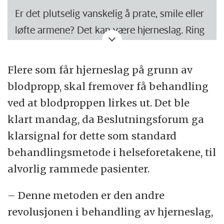
næring og oksygen og bli varig skadet. Dette
Er det plutselig vanskelig å prate, smile eller
fører til lammelser og kan gå ut over
løfte armene? Det kan være hjerneslag. Ring
taleevnen.
113, hvert sekund teller.
Hjerneslag er en av de vanligste årsakene til
Flere som får hjerneslag på grunn av
Symptomer på hjerneslag oppstår plutselig
død og den hyppigste årsaken til alvorlig
blodpropp, skal fremover få behandling
og uventet, med tap av en eller flere
funksjonshemming og langvarig
ved at blodproppen lirkes ut. Det ble
kroppsfunksjoner. I de fleste tilfeller viser
institusjonsopphold.
klart mandag, da Beslutningsforum ga
det seg som nedsatt kraft i arm/bein på den
klarsignal for dette som standard
ene siden av kroppen, talevansker
Hjerneslag er også årsaken til, eller en viktig
behandlingsmetode i helseforetakene, til
(problemer med å snakke eller forstå enkle
medvirkende årsak til, omlag halvparten av
alvorlig rammede pasienter.
ord/setninger) eller som ansiktsskjevhet.
alle demenstilfellene.
– Denne metoden er den andre
Andre symptomer på hjerneslag kan være
Høyt blodtrykk, høyt kolesterol,
revolusjonen i behandling av hjerneslag,
nummenhet i en kroppshalvdel,
hjerteflimmer, røyking og diabetes er viktige