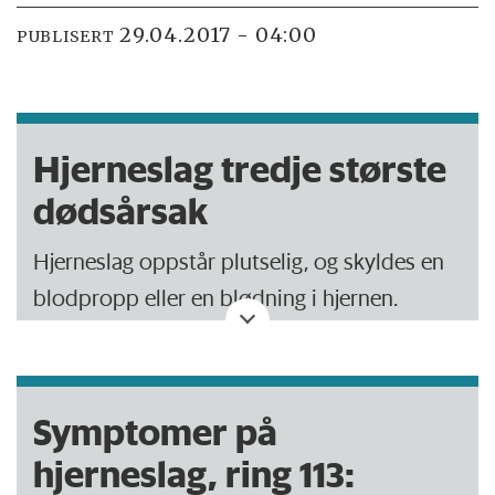
29.04.2017 - 04:00
PUBLISERT
Hjerneslag tredje største
dødsårsak
Hjerneslag oppstår plutselig, og skyldes en
blodpropp eller en blødning i hjernen.
Rammer drøyt 32 nordmenn pr dag, eller
omtrent 12 000 nordmenn pr år.
Symptomer på
Gjennomsnittsalderen er omlag 75 år. De
hjerneslag, ring 113:
rammede områdene i hjernen vil miste