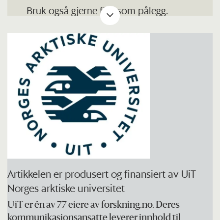
eller fysisk slitasje.
Bruk også gjerne fisk som pålegg.
Rådet tilsvarer totalt 300-450 gram ren
fisk i uken.
Minst 200 gram bør være fet fisk som
laks, ørret, makrell eller sild.
Seks påleggsporsjoner med fisk tilsvarer
omtrent en middagsporsjon.
Velg gjerne fiskeprodukter merket med
Nøkkelhullet.
Artikkelen er produsert og finansiert av UiT
Kilde:
helsedirektoratet.no
Norges arktiske universitet
UiT er én av 77 eiere av forskning.no. Deres
kommunikasjonsansatte leverer innhold til