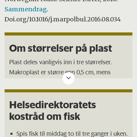
Sammendrag
.
Doi.org/10.1016/j.marpolbul.2016.08.034
Om størrelser på plast
Plast deles vanligvis inn i tre størrelser.
Makroplast er større enn 0,5 cm, mens
mikroplast klassifiseres som mindre enn 0,5
cm men større enn 0,0001 millimeter.
Plastbiter mindre enn det igjen kalles
Helsedirektoratets
nanoplast. Mikroplast og nanoplast i
kostråd om fisk
naturen kan også stamme fra nedbrytning
av større plastmaterialer på grunn av sollys
Spis fisk til middag to til tre ganger i uken.