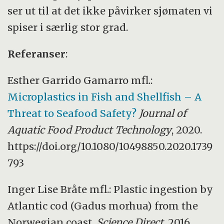
ser ut til at det ikke påvirker sjømaten vi
spiser i særlig stor grad.
Referanser
:
Esther Garrido Gamarro mfl.:
Microplastics in Fish and Shellfish – A
Threat to Seafood Safety?
Journal of
Aquatic Food Product Technology
, 2020.
https://doi.org/10.1080/10498850.2020.1739
793
Inger Lise Bråte mfl.: Plastic ingestion by
Atlantic cod (Gadus morhua) from the
Norwegian coast.
Science Direct
, 2016.