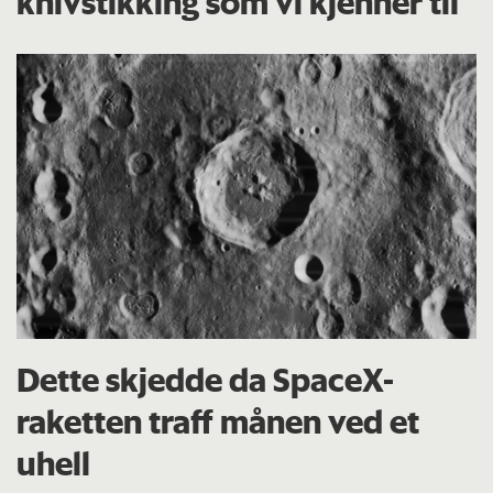
knivstikking som vi kjenner til
Dette skjedde da SpaceX-
raketten traff månen ved et
uhell