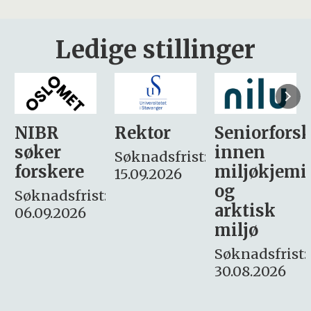
Ledige stillinger
Rektor
Seniorforsker
Forskning.
innen
søker
Søknadsfrist:
miljøkjemi
nyhetsjour
15.09.2026
og
– fast
:
arktisk
Søknadsfrist:
miljø
16. august.
Søknadsfrist:
30.08.2026