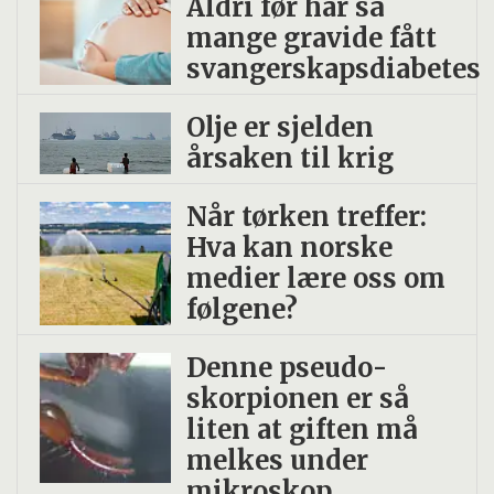
Aldri før har så
mange gravide fått
svangerskapsdiabetes
Olje er sjelden
årsaken til krig
Når tørken treffer:
Hva kan norske
medier lære oss om
følgene?
Denne pseudo­
skorpionen er så
liten at giften må
melkes under
mikroskop