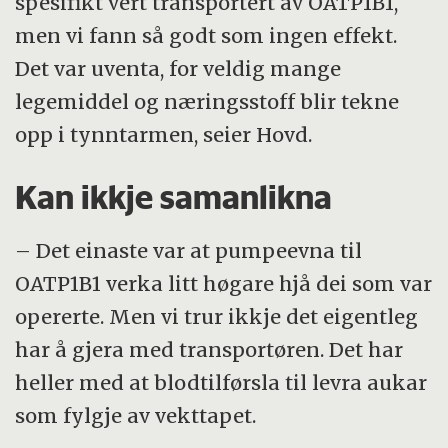
spesifikt vert transportert av OATP1B1,
men vi fann så godt som ingen effekt.
Det var uventa, for veldig mange
legemiddel og næringsstoff blir tekne
opp i tynntarmen, seier Hovd.
Kan ikkje samanlikna
– Det einaste var at pumpeevna til
OATP1B1 verka litt høgare hjå dei som var
opererte. Men vi trur ikkje det eigentleg
har å gjera med transportøren. Det har
heller med at blodtilførsla til levra aukar
som fylgje av vekttapet.