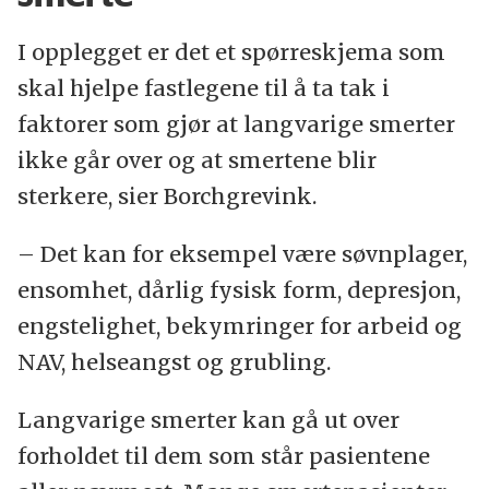
et verktøy som de fleste fastleger har
I opplegget er det et spørreskjema som
tilgang til.
skal hjelpe fastlegene til å ta tak i
faktorer som gjør at langvarige smerter
En spørreundersøkelse blant 70 fastleger
ikke går over og at smertene blir
som har blitt kurset i å bruke opplegget,
sterkere, sier Borchgrevink.
viser at de ønsker å ta det i bruk.
– Det kan for eksempel være søvnplager,
Petter Christian Borchgrevink håper at de
ensomhet, dårlig fysisk form, depresjon,
kan få til et forskningsprosjekt på effekten,
engstelighet, bekymringer for arbeid og
selv om det er komplisert å sette opp en
NAV, helseangst og grubling.
god studie på dette.
Langvarige smerter kan gå ut over
forholdet til dem som står pasientene