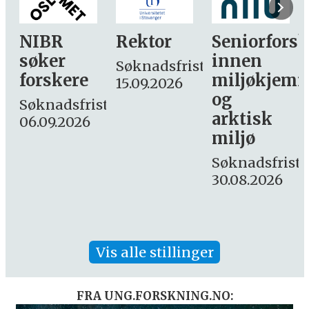
Rektor
Seniorforsker
Forskning.
innen
søker
Søknadsfrist:
miljøkjemi
nyhetsjourn
15.09.2026
og
– fast
st:
arktisk
Søknadsfrist:
miljø
16. august.
Søknadsfrist:
30.08.2026
Vis alle stillinger
FRA UNG.FORSKNING.NO: