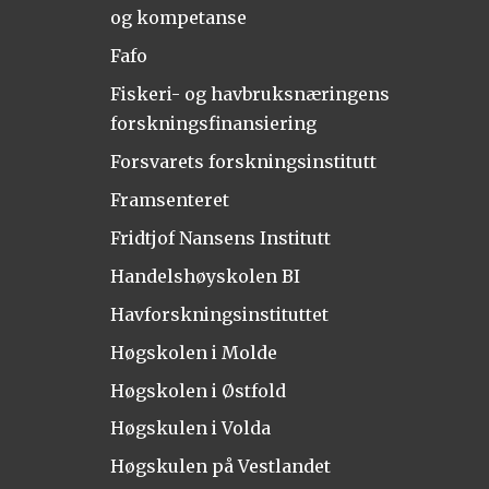
og kompetanse
Fafo
Fiskeri- og havbruksnæringens
forskningsfinansiering
Forsvarets forskningsinstitutt
Framsenteret
Fridtjof Nansens Institutt
Handelshøyskolen BI
Havforskningsinstituttet
Høgskolen i Molde
Høgskolen i Østfold
Høgskulen i Volda
Høgskulen på Vestlandet