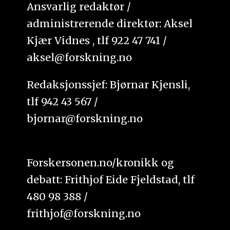
Ansvarlig redaktør /
administrerende direktør: Aksel
Kjær Vidnes , tlf 922 47 741 /
aksel@forskning.no
Redaksjonssjef: Bjørnar Kjensli,
tlf 942 43 567 /
bjornar@forskning.no
Forskersonen.no/kronikk og
debatt: Frithjof Eide Fjeldstad, tlf
480 98 388 /
frithjof@forskning.no