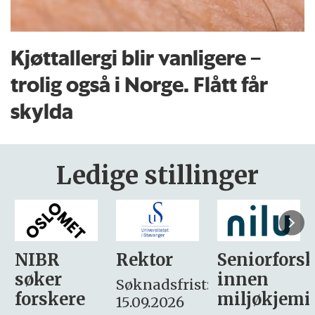
Kjøttallergi blir vanligere –
trolig også i Norge. Flått får
skylda
Ledige stillinger
Rektor
Seniorforsker
Forskning.
innen
søker
Søknadsfrist:
miljøkjemi
nyhetsjour
15.09.2026