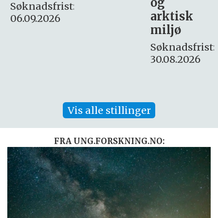
og
– fast
:
arktisk
Søknadsfrist:
miljø
16. august.
Søknadsfrist:
30.08.2026
Vis alle stillinger
FRA UNG.FORSKNING.NO: