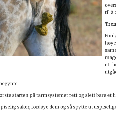
over
til å
Treng
Ford
høye
samm
mage
ett 
utgå
 begynte.
første starten på tarmsystemet rett og slett bare et l
iselig saker, fordøye dem og så spytte ut uspisel