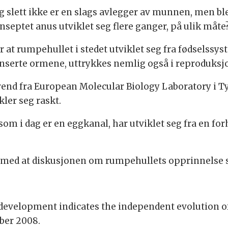
g slett ikke er en slags avlegger av munnen, men ble
nseptet anus utviklet seg flere ganger, på ulik måte
 at rumpehullet i stedet utviklet seg fra fødselssy
vanserte ormene, uttrykkes nemlig også i reproduksjo
Arend fra European Molecular Biology Laboratory i T
kler seg raskt.
t som i dag er en eggkanal, har utviklet seg fra en 
med at diskusjonen om rumpehullets opprinnelse sle
 development indicates the independent evolution o
mber 2008.