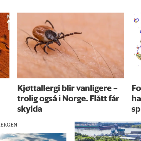
Kjøttallergi blir vanligere –
Fo
trolig også i Norge. Flått får
ha
skylda
sp
BERGEN