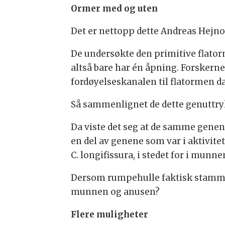
Ormer med og uten
Det er nettopp dette Andreas Hejnol
De undersøkte den primitive flator
altså bare har én åpning. Forskern
fordøyelseskanalen til flatormen d
Så sammenlignet de dette genuttr
Da viste det seg at de samme genen
en del av genene som var i aktivite
C. longifissura, i stedet for i munne
Dersom rumpehulle faktisk stammer 
munnen og anusen?
Flere muligheter