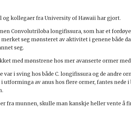
 og kollegaer fra University of Hawaii har gjort.
men Convolutriloba longifissura, som har et fordøy
e merket seg mønsteret av aktivitet i genene både 
annet seg.
ykket med mønstrene hos mer avanserte ormer med
e var i sving hos både C. longifissura og de andre 
t i utforminga av anus hos flere ormer, fantes nede 
n.
fra munnen, skulle man kanskje heller vente å fin