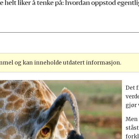
ke helt liker å tenke på: hvordan oppstod egentl
ammel og kan inneholde utdatert informasjon.
Det 
verde
gjør
Men 
ståst
forkl