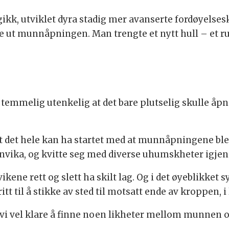
kk, utviklet dyra stadig mer avanserte fordøyelsesk
e ut munnåpningen. Man trengte et nytt hull – et r
emmelig utenkelig at det bare plutselig skulle åpne
t det hele kan ha startet med at munnåpningene ble
ika, og kvitte seg med diverse uhumskheter igjenn
kene rett og slett ha skilt lag. Og i det øyeblikket s
tt til å stikke av sted til motsatt ende av kroppen, i
e vi vel klare å finne noen likheter mellom munnen 