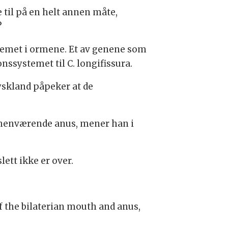
 til på en helt annen måte,
?
stemet i ormene. Et av genene som
nssystemet til C. longifissura.
yskland påpeker at de
forhenværende anus, mener han i
tt ikke er over.
f the bilaterian mouth and anus,