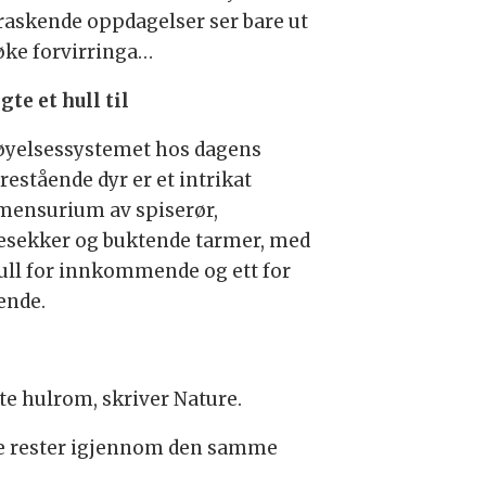
raskende oppdagelser ser bare ut
 øke forvirringa…
te et hull til
øyelsessystemet hos dagens
restående dyr er et intrikat
ensurium av spiserør,
sekker og buktende tarmer, med
hull for innkommende og ett for
ende.
ite hulrom, skriver Nature.
ige rester igjennom den samme