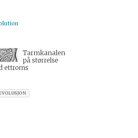
olution
Tarmkanalen
på størrelse
 ettroms
EVOLUSJON