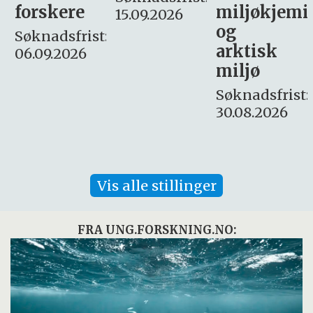
miljøkjemi
nyhetsjour
15.09.2026
og
– fast
:
arktisk
Søknadsfrist:
miljø
16. august.
Søknadsfrist:
30.08.2026
Vis alle stillinger
FRA UNG.FORSKNING.NO: