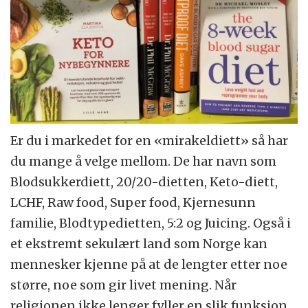
Er du i markedet for en «mirakeldiett» så har
du mange å velge mellom. De har navn som
Blodsukkerdiett, 20/20-dietten, Keto-diett,
LCHF, Raw food, Super food, Kjernesunn
familie, Blodtypedietten, 5:2 og Juicing. Også i
et ekstremt sekulært land som Norge kan
mennesker kjenne på at de lengter etter noe
større, noe som gir livet mening. Når
religionen ikke lenger fyller en slik funksjon,