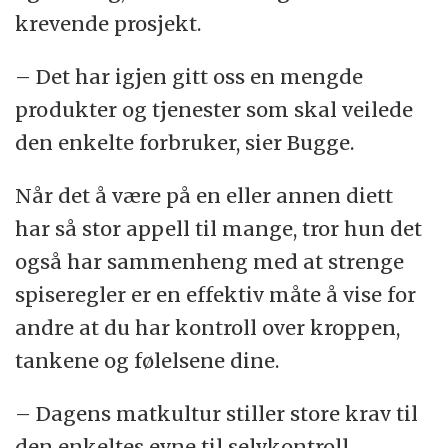
(glutenfri), misosuppe, tofupasta.
krevende prosjekt.
Raw Food:
Mandler, nøtter og frø, tørket
– Det har igjen gitt oss en mengde
frukt, honning, carob/kakao, oljer,
produkter og tjenester som skal veilede
melkesyrede grønnsaker, alger.
den enkelte forbruker, sier Bugge.
Supermat:
Frø, korn, kakao, gress, spirer,
Når det å være på en eller annen diett
frukt, bær, alger, sjøgrønnsaker, oljer,
har så stor appell til mange, tror hun det
fettsyrer, naturlige superurter.
også har sammenheng med at strenge
spiseregler er en effektiv måte å vise for
Helsemyndighetenes offisielle kostråd:
andre at du har kontroll over kroppen,
Hovedsakelig et plantebasert kosthold som
tankene og følelsene dine.
inneholder mye grønnsaker, frukt, bær,
fullkorn og fisk.
– Dagens matkultur stiller store krav til
den enkeltes evne til selvkontroll.