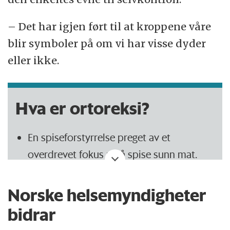
Kilde: Annechen Bahr Bugge, fagrapport
2012
– Det har igjen ført til at kroppene våre
blir symboler på om vi har visse dyder
eller ikke.
Hva er ortoreksi?
En spiseforstyrrelse preget av et
overdrevet fokus på å spise sunn mat.
Begrepet ble skapt av den amerikanske
legen Steven Bratman.
Norske helsemyndigheter
Ortoreksi er ikke en offisiell diagnose for
bidrar
en psykisk lidelse. Likevel bruker enkelte