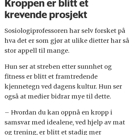
Kroppen er blitt et
LCHF (Low Carb, High Fat)-dietten:
Smør,
krevende prosjekt
kremfløte, crème fraîche, egg, bacon, kjøtt,
Sosiologiprofessoren har selv forsket på
fisk, fete oster, tyrkisk yoghurt, kål, andre
hva det er som gjør at ulike dietter har så
grønnsaker som vokser over jorden,
stor appell til mange.
avokado, oliven, olivenolje, nøtter.
Hun ser at streben etter sunnhet og
Kjernesunn familie:
Guarmin, lecitin granulat,
fitness er blitt et framtredende
proteinpulver, organic food bar, kaldpresset
kjennetegn ved dagens kultur. Hun ser
jomfrukokosolje, aroniasaft, granateplesaft,
også at medier bidrar mye til dette.
grønn te-ekstrakt, yogi-te med kakaobønne,
brød (glutenfritt), knekkebrød (glutenfritt),
– Hvordan du kan oppnå en kropp i
wholemeal-brød (glutenfritt), bokhvetemel,
samsvar med idealene, ved hjelp av mat
mysli (glutenfri), brun ris, fullkornspasta
og trening, er blitt et stadig mer