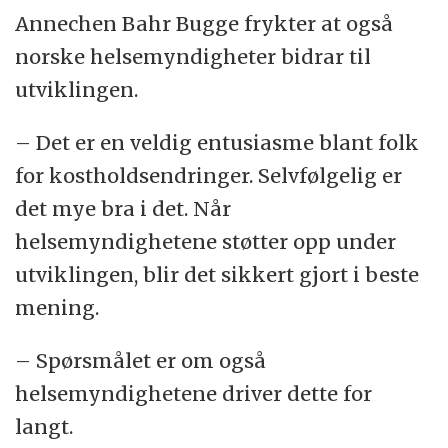
Annechen Bahr Bugge frykter at også
leger nå ortoreksi som en diagnose,
norske helsemyndigheter bidrar til
basert på egne erfaringer med pasienter.
utviklingen.
«Manisk besettelse knyttet til sunn mat»
er ortoreksi blitt definert som. Personer
– Det er en veldig entusiasme blant folk
med ortoreksi har vanligvis sterke følelser
for kostholdsendringer. Selvfølgelig er
overfor noen typer mat. De kan slite med
det mye bra i det. Når
kronisk dårlig samvittighet og angst.
helsemyndighetene støtter opp under
Noen blir sosialt isolerte. Mulighetene i
utviklingen, blir det sikkert gjort i beste
livet blir innskrenket.
mening.
Steven Bratman har selv beskrevet
– Spørsmålet er om også
ortoreksi som en bivirkning av moderne
helsemyndighetene driver dette for
ernæringsvitenskap.
langt.