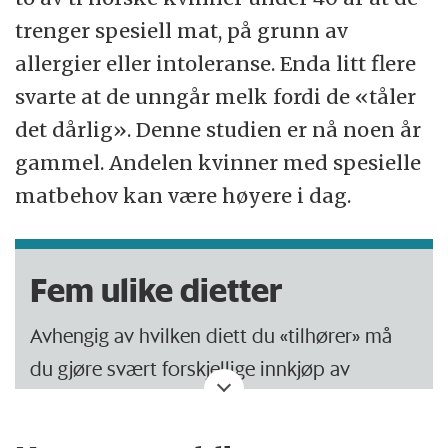
trenger spesiell mat, på grunn av
allergier eller intoleranse. Enda litt flere
svarte at de unngår melk fordi de «tåler
det dårlig». Denne studien er nå noen år
gammel. Andelen kvinner med spesielle
matbehov kan være høyere i dag.
Fem ulike dietter
Avhengig av hvilken diett du «tilhører» må
du gjøre svært forskjellige innkjøp av
råvarer. Her er noen diett-eksempler og et
par tilhørende råvarer: