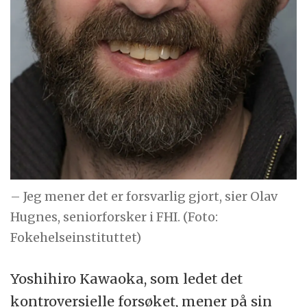
– Jeg mener det er forsvarlig gjort, sier Olav
Hugnes, seniorforsker i FHI. (Foto:
Fokehelseinstituttet)
Yoshihiro Kawaoka, som ledet det
kontroversielle forsøket, mener på sin