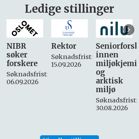
Ledige stillinger
Rektor
Seniorforsker
Forskning.
innen
søker
Søknadsfrist:
miljøkjemi
nyhetsjour
15.09.2026
og
– fast
:
arktisk
Søknadsfrist:
miljø
16. august.
Søknadsfrist:
30.08.2026