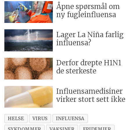
Åpne spørsmål om
ny fugleinfluensa
Lager La Niña farlig
influensa?
Derfor drepte H1N1
de sterkeste
Influensamedisiner
virker stort sett ikke
HELSE
VIRUS
INFLUENSA
SYKDOMMER
VAKSINER
EPIDEMIER