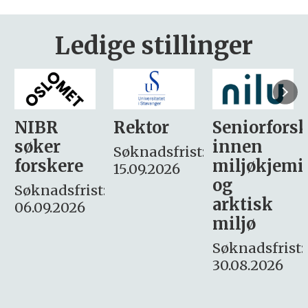
Ledige stillinger
Rektor
Seniorforsker
Forskning.
innen
søker
Søknadsfrist:
miljøkjemi
nyhetsjour
15.09.2026
og
– fast
:
arktisk
Søknadsfrist:
miljø
16. august.
Søknadsfrist:
30.08.2026