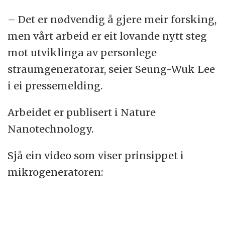
enkelte krystallinske mineraler.
– Det er nødvendig å gjere meir forsking,
men vårt arbeid er eit lovande nytt steg
Kjelde: Wikipedia
mot utviklinga av personlege
straumgeneratorar, seier Seung-Wuk Lee
i ei pressemelding.
Arbeidet er publisert i Nature
Nanotechnology.
Sjå ein video som viser prinsippet i
mikrogeneratoren: