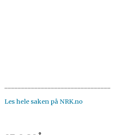
________________________________
Les hele saken på NRK.no