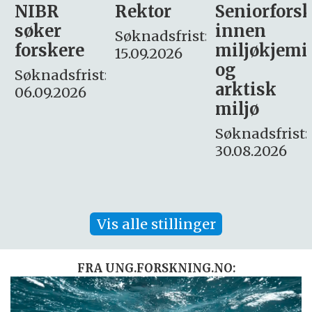
Rektor
Seniorforsker
Forskning.
innen
søker
Søknadsfrist:
miljøkjemi
nyhetsjour
15.09.2026
og
– fast
:
arktisk
Søknadsfrist:
miljø
16. august.
Søknadsfrist:
30.08.2026
Vis alle stillinger
FRA UNG.FORSKNING.NO: