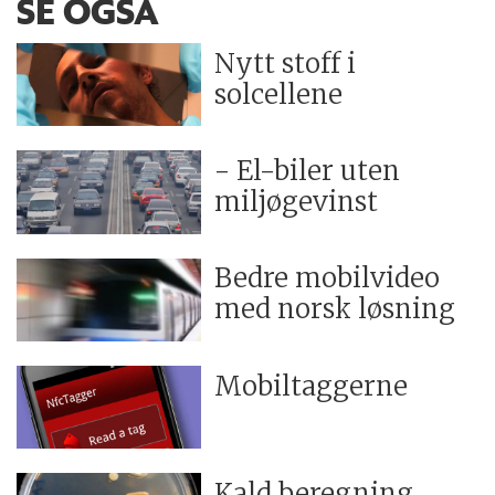
SE OGSÅ
Nytt stoff i
solcellene
- El-biler uten
miljøgevinst
Bedre mobilvideo
med norsk løsning
Mobiltaggerne
Kald beregning