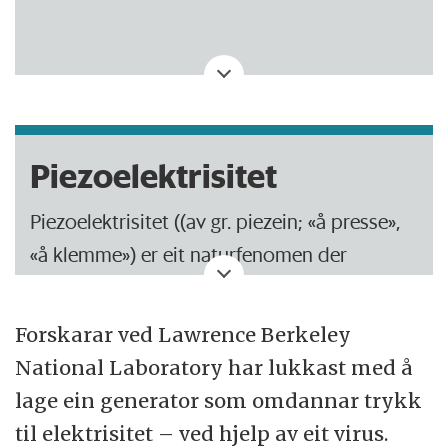
Denne saken er produsert av NRK.
Piezoelektrisitet
Piezoelektrisitet ((av gr. piezein; «å presse»,
«å klemme») er eit naturfenomen der
elektriske ladningar blir produsert ved at eit
materiale beståande av krystallar blir påført
Forskarar ved Lawrence Berkeley
press.
National Laboratory har lukkast med å
lage ein generator som omdannar trykk
Den såkalla piezoelektriske effekten vart
til elektrisitet – ved hjelp av eit virus.
oppdaga i 1880 av Jacques og Pierre Curie i