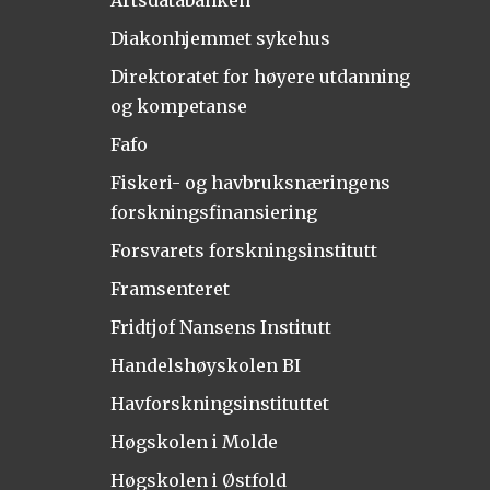
Artsdatabanken
Diakonhjemmet sykehus
Direktoratet for høyere utdanning
og kompetanse
Fafo
Fiskeri- og havbruksnæringens
forskningsfinansiering
Forsvarets forskningsinstitutt
Framsenteret
Fridtjof Nansens Institutt
Handelshøyskolen BI
Havforskningsinstituttet
Høgskolen i Molde
Høgskolen i Østfold