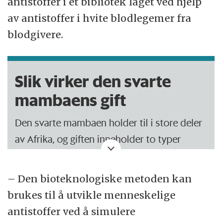
antistoffer i et bibliotek laget ved hjelp
av antistoffer i hvite blodlegemer fra
blodgivere.
Slik virker den svarte
mambaens gift
Den svarte mambaen holder til i store deler
av Afrika, og giften inneholder to typer
giftstoffer:
– Den bioteknologiske metoden kan
Dendrotoksinene
, som er unike for
brukes til å utvikle menneskelige
mambaslanger, rammer nervene som er i
antistoffer ved å simulere
kontakt med musklene i kroppen.