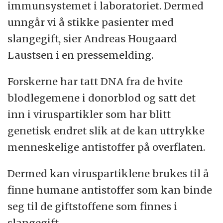
immunsystemet i laboratoriet. Dermed
Alfanevrotoksiner
lammer nerveendene.
unngår vi å stikke pasienter med
Denne effekten starter typisk ved at du
slangegift, sier Andreas Hougaard
får problemer med å holde øyelokkene
Laustsen i en pressemelding.
åpne. Når den ned til
Forskerne har tatt DNA fra de hvite
åndedrettsmusklene, mister man evnen
blodlegemene i donorblod og satt det
til å trekke pusten.
inn i viruspartikler som har blitt
Forskergruppen viser i den nye studien at
genetisk endret slik at de kan uttrykke
antistoffene kan stoppe dendrotoksinene.
menneskelige antistoffer på overflaten.
Cecilie Knudsen forteller at laget også har
Dermed kan viruspartiklene brukes til å
funnet antimaterier mot Alpha-
finne humane antistoffer som kan binde
nevrotoksinene, men at de ikke har nådd til
seg til de giftstoffene som finnes i
å teste dem enda.
slangegift.