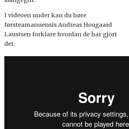
Bittsted og kroppsstørrelse avgjør hvor
I videoen under kan du høre
lenge man kan overleve uten hjelp, men det
førsteamanuensis Andreas Hougaard
kan være bare noen timer.
Laustsen forklare hvordan de har gjort
det.
(Kilde: Cecilie Knudsen)