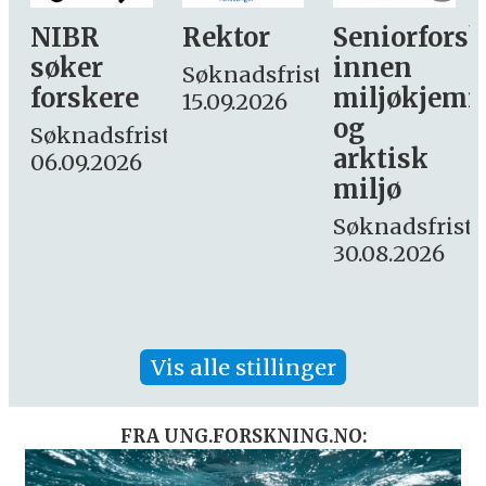
Rektor
Seniorforsker
Forskning.
innen
søker
Søknadsfrist:
miljøkjemi
nyhetsjourn
15.09.2026
og
– fast
st:
arktisk
Søknadsfrist:
miljø
16. august.
Søknadsfrist:
30.08.2026
Vis alle stillinger
FRA UNG.FORSKNING.NO: