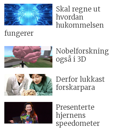
Skal regne ut
hvordan
hukommelsen
fungerer
Nobelforskning
også i 3D
Derfor lukkast
forskarpara
Presenterte
hjernens
speedometer