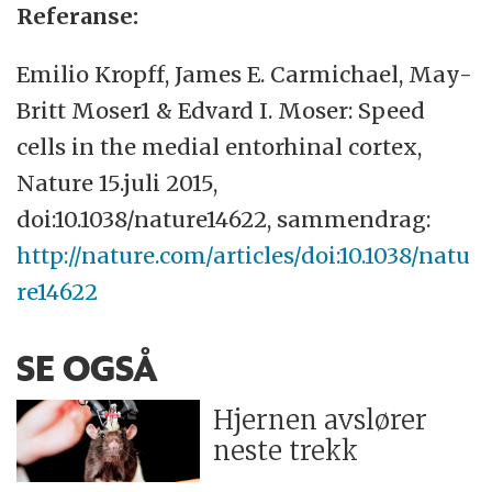
Referanse:
Emilio Kropff, James E. Carmichael, May-
Britt Moser1
&
Edvard I. Moser: Speed
cells in the medial entorhinal cortex,
Nature 15.juli 2015,
doi:10.1038/nature14622, sammendrag:
http://nature.com/articles/doi:10.1038/natu
re14622
SE OGSÅ
Hjernen avslører
neste trekk