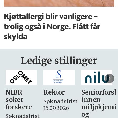
Kjøttallergi blir vanligere –
trolig også i Norge. Flått får
skylda
Ledige stillinger
Rektor
Seniorforsker
Forskning.
innen
søker
Søknadsfrist:
miljøkjemi
nyhetsjour
15.09.2026
og
– fast
: