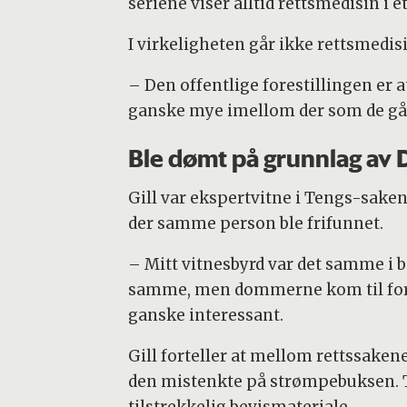
seriene viser alltid rettsmedisin i et 
I virkeligheten går ikke rettsmedis
– ­Den offentlige forestillingen er
ganske mye imellom der som de går g
Ble dømt på grunnlag av D
Gill var ekspertvitne i Tengs-saken.
der samme person ble frifunnet.
– Mitt vitnesbyrd var det samme i be
samme, men dommerne kom til forskj
ganske interessant.
Gill forteller at mellom rettssaken
den mistenkte på strømpebuksen. Til 