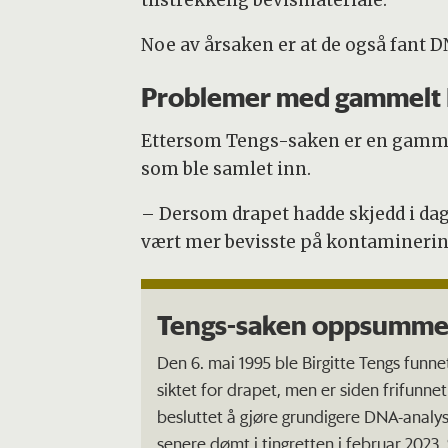
tilstrekkelig bevismateriale.
Noe av årsaken er at de også fant D
Problemer med gammelt
Ettersom Tengs-saken er en gammel 
som ble samlet inn.
– Dersom drapet hadde skjedd i dag, 
vært mer bevisste på kontaminering
Tengs-saken oppsumme
Den 6. mai 1995 ble Birgitte Tengs funne
siktet for drapet, men er siden frifunne
besluttet å gjøre grundigere DNA-analys
senere dømt i tingretten i februar 2023.