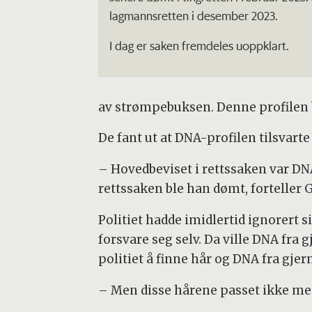
lagmannsretten i desember 2023.
I dag er saken fremdeles uoppklart.
av strømpebuksen. Denne profilen b
De fant ut at DNA-profilen tilsvart
– Hovedbeviset i rettssaken var 
rettssaken ble han dømt, forteller Gi
Politiet hadde imidlertid ignorert s
forsvare seg selv. Da ville DNA fra
politiet å finne hår og DNA fra gj
– Men disse hårene passet ikke med t