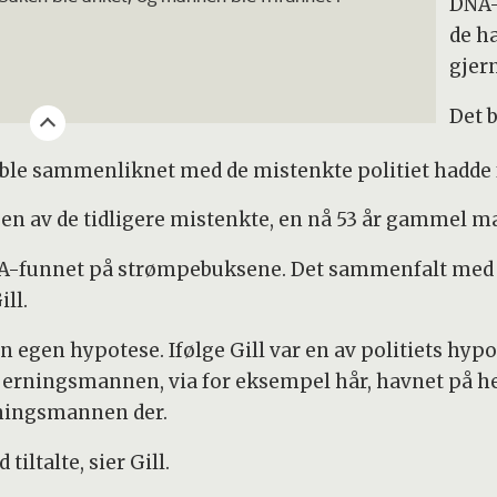
DNA-
de ha
gjer
Det 
le sammenliknet med de mistenkte politiet hadde fo
e en av de tidligere mistenkte, en nå 53 år gammel m
DNA-funnet på strømpebuksene. Det sammenfalt med 
ll.
in egen hypotese. Ifølge Gill var en av politiets hypo
 gjerningsmannen, via for eksempel hår, havnet på h
erningsmannen der.
iltalte, sier Gill.