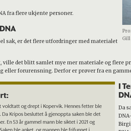
NA fra flere ukjente personer.
 DNA
Pro
Gill
sak, er det flere utfordringer med materialet
ville det blitt samlet mye mer materiale og flere prø
 eller forurensning. Derfor er prøver fra en gammel
I T
DNA
rt:
t voldtatt og drept i Kopervik. Hennes fetter ble
Da sa
t. Da Kripos besluttet å gjenoppta saken ble det
DNA-
er. En 53 år gammel mann ble siktet i 2021 og
Birgi
 Saken ble anket, og mannen ble frifunnet i