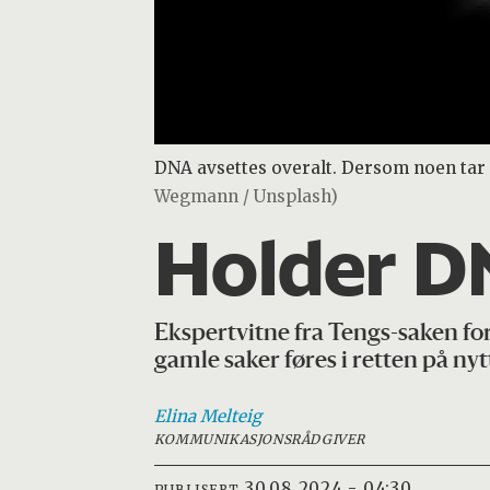
DNA avsettes overalt. Dersom noen tar m
Wegmann / Unsplash)
Holder DN
Ekspertvitne fra Tengs-saken for
gamle saker føres i retten på nytt
Elina
Melteig
KOMMUNIKASJONSRÅDGIVER
30.08.2024 - 04:30
PUBLISERT