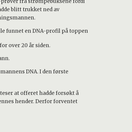
prøver fra strømpebuksene fordi
dde blitt trukket ned av
ningsmannen.
ble funnet en DNA-profil på toppen
r over 20 år siden.
ann.
mannens DNA. I den første
teser at offeret hadde forsøkt å
ennes hender. Derfor forventet