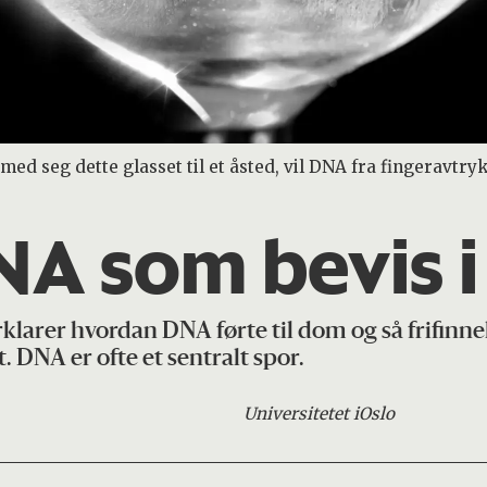
ed seg dette glasset til et åsted, vil DNA fra fingeravtr
A som bevis i
klarer hvordan DNA førte til dom og så frifinnel
. DNA er ofte et sentralt spor.
Universitetet i
Oslo