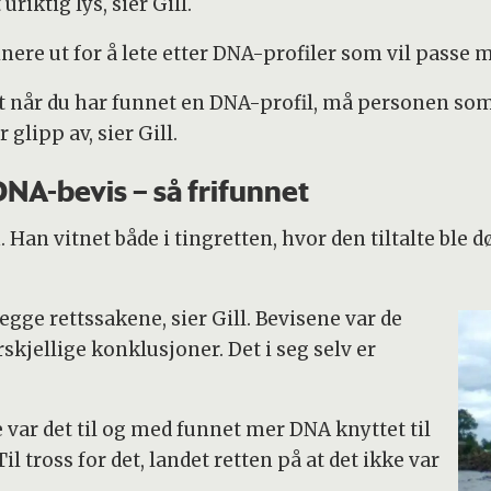
uriktig lys, sier Gill.
inere ut for å lete etter DNA-profiler som vil passe 
 at når du har funnet en DNA-profil, må personen so
lipp av, sier Gill.
NA-bevis – så frifunnet
 Han vitnet både i tingretten, hvor den tiltalte ble
gge rettssakene, sier Gill. Bevisene var de
ellige konklusjoner. Det i seg selv er
e var det til og med funnet mer DNA knyttet til
tross for det, landet retten på at det ikke var