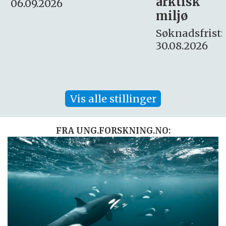
arktisk
Søknadsfrist:
miljø
16. august.
Søknadsfrist:
30.08.2026
Vis alle stillinger
FRA UNG.FORSKNING.NO: