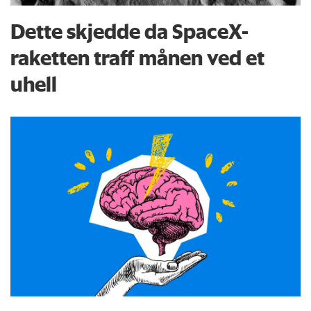
Dette skjedde da SpaceX-
raketten traff månen ved et
uhell