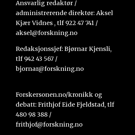
Ansvarlig redaktør /
administrerende direktør: Aksel
Kjær Vidnes , tlf 922 47 741 /
aksel@forskning.no
Redaksjonssjef: Bjørnar Kjensli,
tlf 942 43 567 /
bjornar@forskning.no
Forskersonen.no/kronikk og
debatt: Frithjof Eide Fjeldstad, tlf
480 98 388 /
frithjof@forskning.no