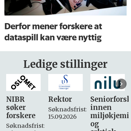
Derfor mener forskere at
dataspill kan være nyttig
Ledige stillinger
Rektor
Seniorforsker
Forskning.
innen
søker
Søknadsfrist:
miljøkjemi
nyhetsjour
15.09.2026
og
– fast
: