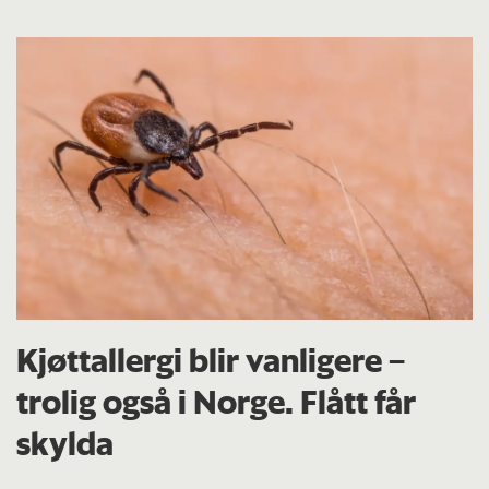
diagnostisering.
· Stadig yngre personer rammes. Før fikk
eldre diabetes 2, nå er det vanlig at 20-30-
åringer rammes. De lever lenger med
sykdommen, dermed øker faren for
komplikasjoner.
Tall fra Diabetesforbundet, april
Kjøttallergi blir vanligere –
trolig også i Norge. Flått får
skylda