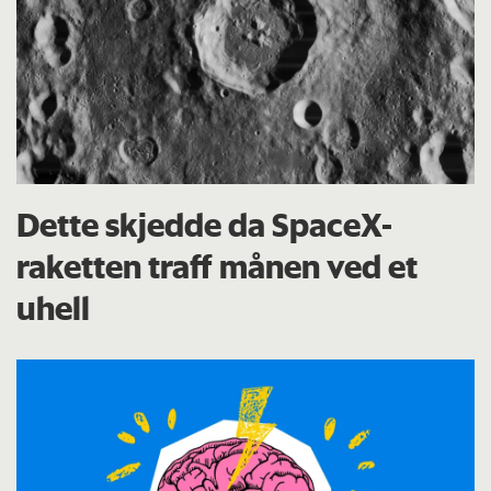
Dette skjedde da SpaceX-
raketten traff månen ved et
uhell