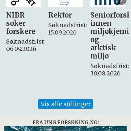
Rektor
Seniorforsker
Forskning.
innen
søker
Søknadsfrist:
miljøkjemi
nyhetsjour
15.09.2026
og
– fast
:
arktisk
Søknadsfrist:
miljø
16. august.
Søknadsfrist:
30.08.2026
Vis alle stillinger
FRA UNG.FORSKNING.NO: