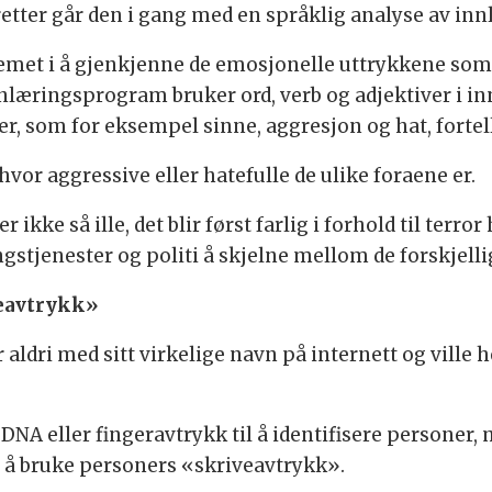
retter går den i gang med en språklig analyse av in
ystemet i å gjenkjenne de emosjonelle uttrykkene som 
læringsprogram bruker ord, verb og adjektiver i inn
r, som for eksempel sinne, aggresjon og hat, fortel
vor aggressive eller hatefulle de ulike foraene er.
 ikke så ille, det blir først farlig i forhold til terror
ningstjenester og politi å skjelne mellom de forskje
veavtrykk»
 aldri med sitt virkelige navn på internett og vill
DNA eller fingeravtrykk til å identifisere personer
rt å bruke personers «skriveavtrykk».