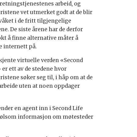
rretningstjenestenes arbeid, og
ristene vet utmerket godt at de blir
åket i de fritt tilgjengelige
ne. De siste årene har de derfor
økt å finne alternative måter å
e internett på.
kjente virtuelle verden «Second
 er ett av de stedene hvor
ristene søker seg til, i håp om at de
arbeide uten at noen oppdager
ender en agent inn i Second Life
e følsom informasjon om møtesteder