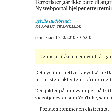
Terrorister går ikke bare til an
Ny webportal hjelper etterretnin
Sybille
Hildebrandt
JOURNALIST, VIDENSKAB.DK
16.10.2010 - 05:00
PUBLISERT
Denne artikkelen er over ti år g
Det nye internettverktøyet «The Dar
terroristers aktiviteter på internett
Den jakter på opplysninger på fritt t
videotjenester som YouTube, samt i
– Portalen rommer en ekstremist- o