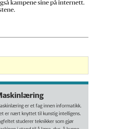
 også kampene sine på internett.
stene.
askinlæring
askinlæring er et fag innen informatikk.
t er nært knyttet til kunstig intelligens.
agfeltet studerer teknikker som gjør
askinen i stand til å lære, dvs. å kunne