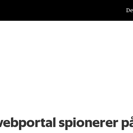
De
webportal spionerer på