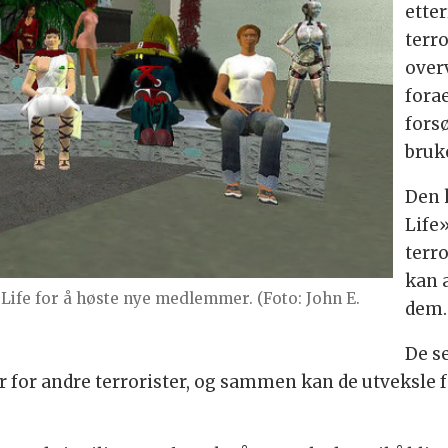
ette
terro
overv
forae
fors
bruk
Den 
Life»
terro
kan 
Life for å høste nye medlemmer. (Foto: John E.
dem.
De s
r for andre terrorister, og sammen kan de utveksl