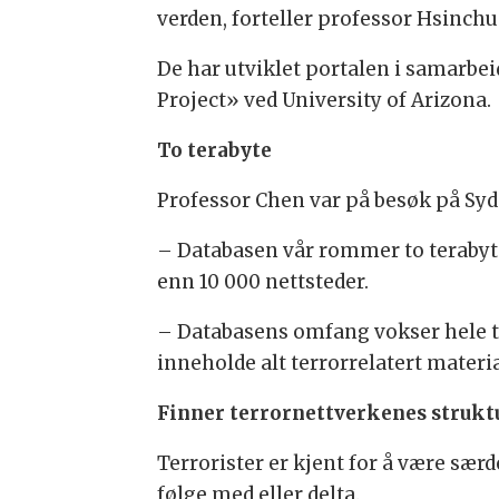
verden, forteller professor Hsinchun
De har utviklet portalen i samarbe
Project» ved University of Arizona.
To terabyte
Professor Chen var på besøk på Syd
– Databasen vår rommer to terabyte
enn 10 000 nettsteder.
– Databasens omfang vokser hele tid
inneholde alt terrorrelatert materi
Finner terrornettverkenes strukt
Terrorister er kjent for å være særde
følge med eller delta.