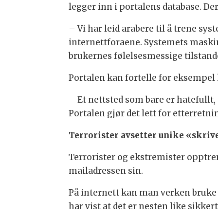
legger inn i portalens database. De
– Vi har leid arabere til å trene s
internettforaene. Systemets maskin
brukernes følelsesmessige tilstande
Portalen kan fortelle for eksempel h
– Et nettsted som bare er hatefullt, er
Portalen gjør det lett for etterret
Terrorister avsetter unike «skri
Terrorister og ekstremister opptrer
mailadressen sin.
På internett kan man verken bruke 
har vist at det er nesten like sikke