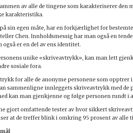
 sammen av alle de tingene som karakteriserer den m
e karakteristika.
 på sin egen måte, har en forkjærlighet for bestemte
orteller Chen. Innholdsmessig har man også en tende
gså er en del av ens identitet.
personens unike «skriveavtrykk», kan man lett gje
re sosiale fora.
trykk for alle de anonyme personene som opptrer i 
an sammenligne innleggets skriveavtrykk med de p
med kan man gjenkjenne og følge personen rundt i a
jort omfattende tester av hvor sikkert skriveavtryk
iser at de treffer blink i omkring 95 prosent av alle ti
rmål