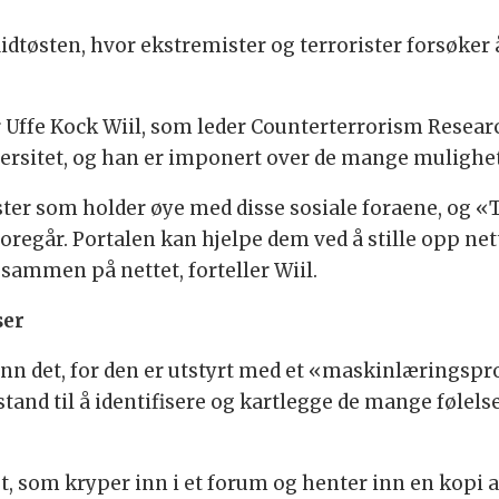
Midtøsten, hvor ekstremister og terrorister forsøker 
r Uffe Kock Wiil, som leder Counterterrorism Rese
versitet, og han er imponert over de mange mulighet
ter som holder øye med disse sosiale foraene, og 
foregår. Portalen kan hjelpe dem ved å stille opp ne
sammen på nettet, forteller Wiil.
ser
enn det, for den er utstyrt med et «maskinlæringspr
 stand til å identifisere og kartlegge de mange føle
et, som kryper inn i et forum og henter inn en kopi