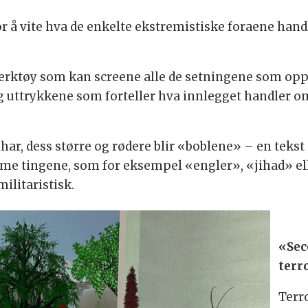
r å vite hva de enkelte ekstremistiske foraene hand
verktøy som kan screene alle de setningene som oppt
 uttrykkene som forteller hva innlegget handler om
 har, dess større og rødere blir «boblene» – en tek
me tingene, som for eksempel «engler», «jihad» ell
militaristisk.
«Sec
terr
Terro