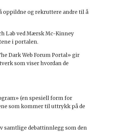
å oppildne og rekruttere andre til å
arch Lab ved Mærsk Mc-Kinney
ene i portalen.
«The Dark Web Forum Portal» gir
ttverk som viser hvordan de
ogram» (en spesiell form for
lsene som kommer til uttrykk på de
 av samtlige debattinnlegg som den