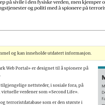
grep på sivile i den fysiske verden, men kjemper
gstjenester og politi med å spionere på terrori
ammel og kan inneholde utdatert informasjon.
k Web Portal» er designet til å spionere på
.
M
ilgjengelige nettsteder, i sosiale fora, på
M
 virtuelle verdener som «Second Life».
De
F
g terroristdatabase som er den største i
m