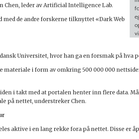
 Chen, leder av Artificial Intelligence Lab.
f
e
id med de andre forskerne tilknyttet «Dark Web
o
v
dansk Universitet, hvor han ga en forsmak på hva p
 materiale i form av omkring 500 000 000 nettsider
en i takt med at portalen henter inn flere data. Måle
ale på nettet, understreker Chen.
ur
les aktive i en lang rekke fora på nettet. Disse er åp