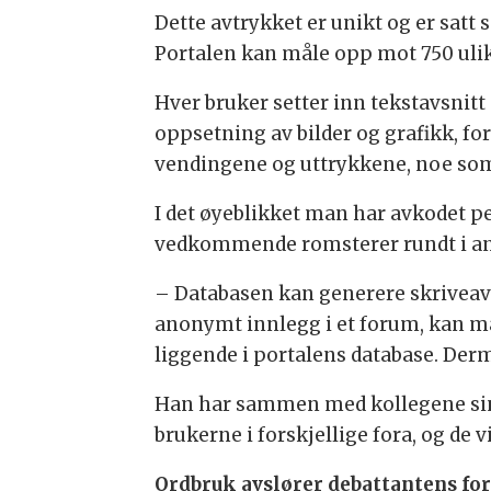
Dette avtrykket er unikt og er satt
Portalen kan måle opp mot 750 ulik
Hver bruker setter inn tekstavsnitt
oppsetning av bilder og grafikk, f
vendingene og uttrykkene, noe som o
I det øyeblikket man har avkodet 
vedkommende romsterer rundt i and
– Databasen kan generere skriveav
anonymt innlegg i et forum, kan m
liggende i portalens database. Der
Han har sammen med kollegene sine g
brukerne i forskjellige fora, og de v
Ordbruk avslører debattantens fo