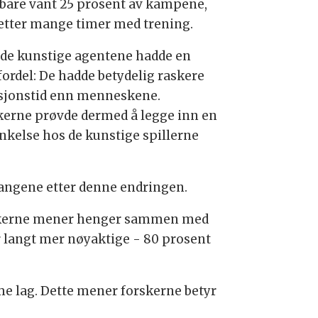
bare vant 25 prosent av kampene,
 etter mange timer med trening.
de kunstige agentene hadde en
fordel: De hadde betydelig raskere
sjonstid enn menneskene.
kerne prøvde dermed å legge inn en
inkelse hos de kunstige spillerne
gangene etter denne endringen.
forskerne mener henger sammen med
r langt mer nøyaktige - 80 prosent
e lag. Dette mener forskerne betyr