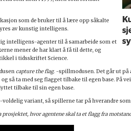
Ku
asjon som de bruker til å lære opp såkalte
sj
yres av kunstig intelligens.
sy
tig intelligens-agenter til å samarbeide som et
erne mener de har klart å få til dette, og
ikkel i tidsskriftet Science.
odusen
capture the flag
. -spillmodusen. Det går ut på 
og så ta med seg flagget tilbake til egen base. På v
yttet tilbake til sin egen base.
voldelig variant, så spillerne tar på hverandre som i
prosjektet, hvor agentene skal ta et flagg fra motstan