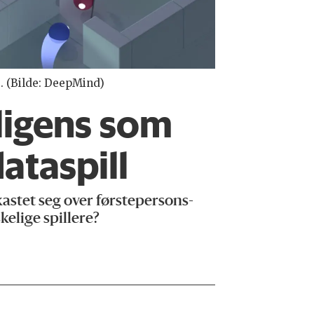
e. (Bilde: DeepMind)
lligens som
dataspill
stet seg over førstepersons-
elige spillere?