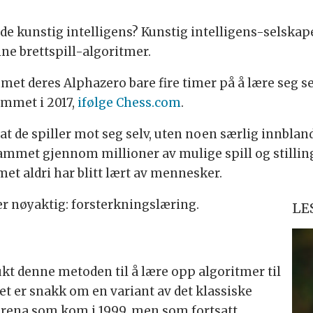
e kunstig intelligens? Kunstig intelligens-selska
e brettspill-algoritmer.
 deres Alphazero bare fire timer på å lære seg selv 
ammet i 2017,
ifølge Chess.com
.
 de spiller mot seg selv, uten noen særlig innbl
grammet gjennom millioner av mulige spill og stilling
et aldri har blitt lært av mennesker.
er nøyaktig: forsterkningslæring.
LE
t denne metoden til å lære opp algoritmer til
Det er snakk om en variant av det klassiske
arena som kom i 1999, men som fortsatt