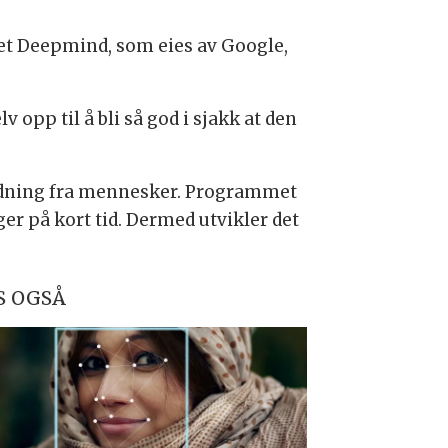
pet Deepmind, som eies av Google,
opp til å bli så god i sjakk at den
andning fra mennesker. Programmet
er på kort tid. Dermed utvikler det
S OGSÅ