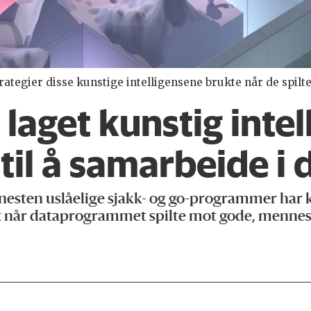
trategier disse kunstige intelligensene brukte når de spilt
 laget kunstig inte
 til å samarbeide i 
sten uslåelige sjakk- og go-programmer har ka
t når dataprogrammet spilte mot gode, mennesk