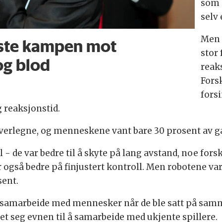
som 
selv
Men 
iste kampen mot
stor 
og blod
reak
Fors
fors
 reaksjonstid.
 overlegne, og menneskene vant bare 30 prosent av 
l - de var bedre til å skyte på lang avstand, noe 
gså bedre på finjustert kontroll. Men robotene va
ent.
å samarbeide med mennesker når de ble satt på samm
t seg evnen til å samarbeide med ukjente spillere.