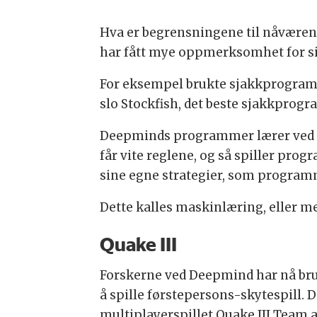
Hva er begrensningene til nåværend
har fått mye oppmerksomhet for sin
For eksempel brukte sjakkprogrammet
slo Stockfish, det beste sjakkprogr
Deepminds programmer lærer ved at
får vite reglene, og så spiller pro
sine egne strategier, som programm
Dette kalles maskinlæring, eller m
Quake III
Forskerne ved Deepmind har nå bruk
å spille førstepersons-skytespill. 
multiplayerspillet Quake III Team 