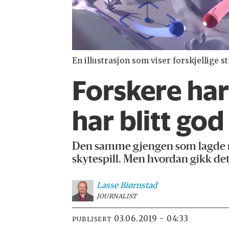
En illustrasjon som viser forskjellige s
Forskere har
har blitt god
Den samme gjengen som lagde ne
skytespill. Men hvordan gikk de
Lasse
Biørnstad
JOURNALIST
03.06.2019 - 04:33
PUBLISERT