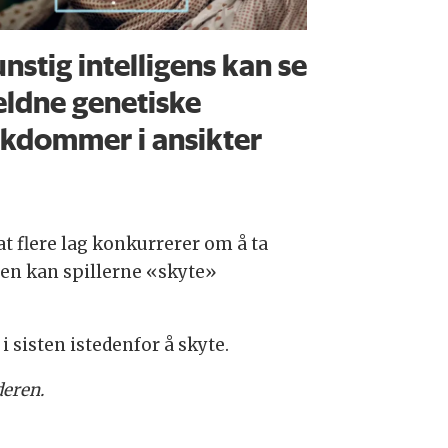
nstig intelligens kan se
eldne genetiske
kdommer i ansikter
at flere lag konkurrerer om å ta
eien kan spillerne «skyte»
 sisten istedenfor å skyte.
deren.