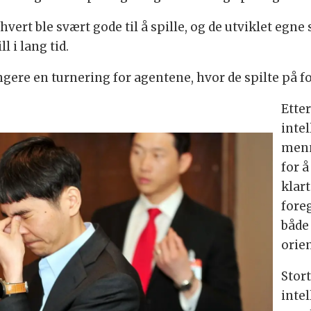
ert ble svært gode til å spille, og de utviklet egne
 i lang tid.
angere en turnering for agentene, hvor de spilte på f
Ette
inte
menn
for 
klar
foreg
både
orien
Stort
inte