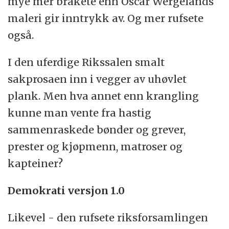
mye mer bråkete enn Oscar Wergelands
grenselandet mellom naturvitenskap,
maleri gir inntrykk av. Og mer rufsete
teknologi og filosofi.
også.
I den uferdige Rikssalen smalt
sakprosaen inn i vegger av uhøvlet
plank. Men hva annet enn krangling
kunne man vente fra hastig
sammenraskede bønder og grever,
prester og kjøpmenn, matroser og
kapteiner?
Demokrati versjon 1.0
Likevel - den rufsete riksforsamlingen