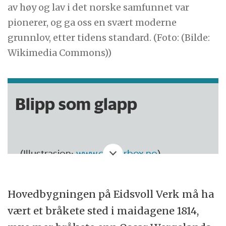
av høy og lav i det norske samfunnet var
pionerer, og ga oss en svært moderne
grunnlov, etter tidens standard. (Foto: (Bilde:
Wikimedia Commons))
Blipp som glapp
(Illustrasjon:
www.colourbox.no
)
I denne kommentarspalten flyr
Hovedbygningen på Eidsvoll Verk må ha
forskning.nos journalist Arnfinn Christensen
vært et bråkete sted i maidagene 1814,
lavt under nyhetsradaren og kretser over