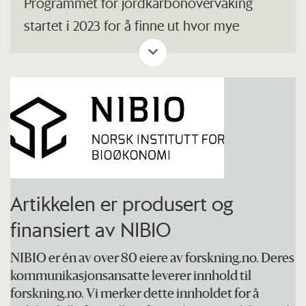
Programmet for jordkarbonovervåking
startet i 2023 for å finne ut hvor mye
karbon som er lagret i skogsjord og
beitemark og hvordan lageret endrer seg
over tid. Tallene gir grunnlag for bedre
rapportering til Norges klimagassregnskap
og for forvaltningen av disse arealene. I
perioden 2023–2032 tas jordprøver fra om
lag 3.300 prøveflater i skog og beitemark.
Artikkelen er produsert og
finansiert av NIBIO
NIBIO er én av over 80 eiere av forskning.no. Deres
kommunikasjonsansatte leverer innhold til
forskning.no. Vi merker dette innholdet for å