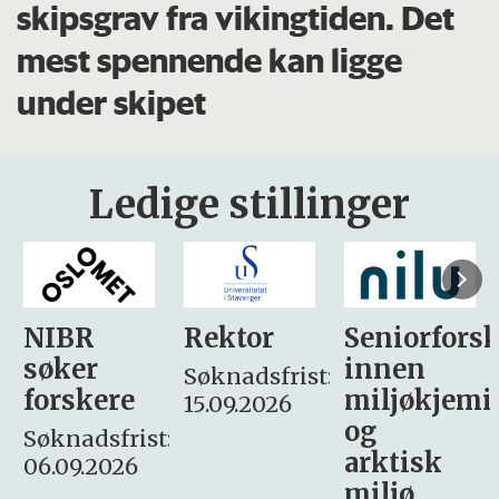
skipsgrav fra vikingtiden. Det
mest spennende kan ligge
under skipet
Ledige stillinger
Rektor
Seniorforsker
Forskning.
innen
søker
Søknadsfrist:
miljøkjemi
nyhetsjour
15.09.2026
og
– fast
:
arktisk
Søknadsfrist:
miljø
16. august.