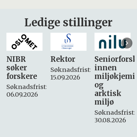
Ledige stillinger
Rektor
Seniorforsker
Forskning.
innen
søker
Søknadsfrist:
miljøkjemi
nyhetsjour
15.09.2026
og
– fast
:
arktisk
Søknadsfrist:
miljø
16. august.
Søknadsfrist:
30.08.2026