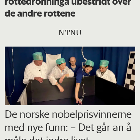
rottedronninga ubestridt over
de andre rottene
NTNU
De norske nobelprisvinnerne
med nye funn: – Det går an å