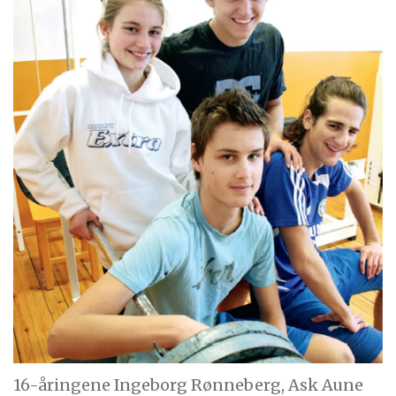
andre meieriprodukter) har mer av de
viktigste aminosyrene enn vegetabilsk
protein (finnes i bønner, linser og soya).
- 10 gram protein kan du få fra 2,5 dl
lettmelk, 2 dl yoghurt, 70
gram cottage cheese, 50 gram fiskefilet eller
40 gram kyllingfilet.
Kilde:
Olympiatoppen faktaark
16-åringene Ingeborg Rønneberg, Ask Aune