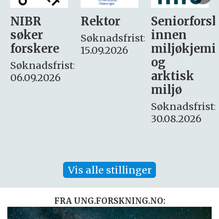
Rektor
Seniorforsker
Forskning.
innen
søker
Søknadsfrist:
miljøkjemi
nyhetsjour
15.09.2026
og
– fast
:
arktisk
Søknadsfrist:
miljø
16. august.
Søknadsfrist:
30.08.2026
Vis alle stillinger
FRA UNG.FORSKNING.NO: