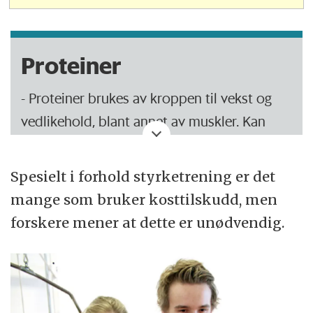
Proteiner
- Proteiner brukes av kroppen til vekst og
vedlikehold, blant annet av muskler. Kan
også forbrennes som energi.
Spesielt i forhold styrketrening er det
- Er bygget opp av ulike kombinasjoner av
mange som bruker kosttilskudd, men
aminosyrer, og finnes i matvarer fra dyr
forskere mener at dette er unødvendig.
(animalsk protein) og planter
(vegetabilsk protein).
- Animalsk protein (finnes i matvarer med
egg, kjøtt og fisk eller melk, ost, yoghurt og