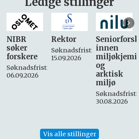
Ledige stillinger
Rektor
Seniorforsker
Forskning.
innen
søker
Søknadsfrist:
miljøkjemi
nyhetsjour
15.09.2026
og
– fast
:
arktisk
Søknadsfrist:
miljø
16. august.
Søknadsfrist:
30.08.2026
Vis alle stillinger