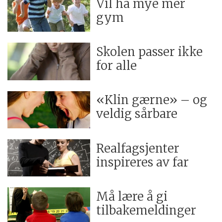
Vil ha mye mer
gym
Skolen passer ikke
for alle
«Klin gærne» – og
veldig sårbare
Realfagsjenter
inspireres av far
Må lære å gi
tilbakemeldinger