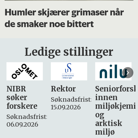
Humler skjærer grimaser når
de smaker noe bittert
Ledige stillinger
Rektor
Seniorforsker
Forskning.
innen
søker
Søknadsfrist:
miljøkjemi
nyhetsjour
15.09.2026
og
– fast
:
arktisk
Søknadsfrist:
miljø
16. august.