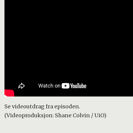
Se videoutdrag fra episoden.
(Videoproduksjon: Shane Colvin / UiO)