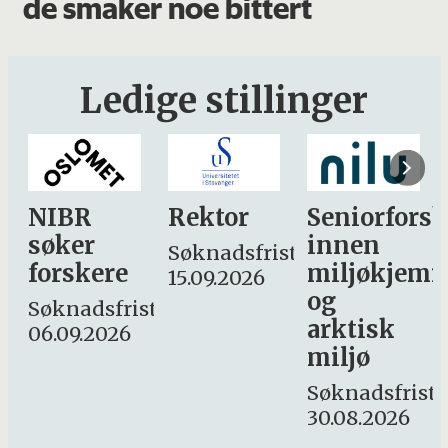
de smaker noe bittert
Ledige stillinger
Rektor
Seniorforsker
Forskning.
innen
søker
Søknadsfrist:
miljøkjemi
nyhetsjourn
15.09.2026
og
– fast
st:
arktisk
Søknadsfrist:
miljø
16. august.
Søknadsfrist:
30.08.2026