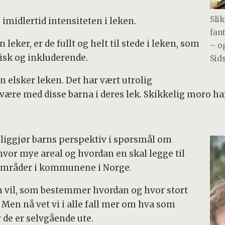
Sli
imidlertid intensiteten i leken.
fan
eker, er de fullt og helt til stede i leken, som
– o
misk og inkluderende.
Sid
arn elsker leken. Det har vært utrolig
å være med disse barna i deres lek. Skikkelig moro har
liggjør barns perspektiv i spørsmål om
vor mye areal og hvordan en skal legge til
sområder i kommunene i Norge.
an vil, som bestemmer hvordan og hvor stort
 Men nå vet vi i alle fall mer om hva som
 de er selvgående ute.