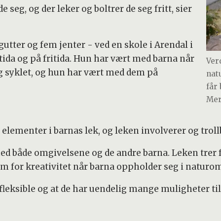
de seg, og der leker og boltrer de seg fritt, sier
 gutter og fem jenter - ved en skole i Arendal i
etida og på fritida. Hun har vært med barna når
Ver
og syklet, og hun har vært med dem på
nat
får 
Mer
e elementer i barnas lek, og leken involverer og trol
med både omgivelsene og de andre barna. Leken trer f
rom for kreativitet når barna oppholder seg i naturo
leksible og at de har uendelig mange muligheter til l