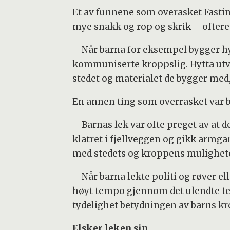
Et av funnene som overasket Fasting
mye snakk og rop og skrik – oftere
– Når barna for eksempel bygger hyt
kommuniserte kroppslig. Hytta ut
stedet og materialet de bygger med,
En annen ting som overrasket var b
– Barnas lek var ofte preget av at 
klatret i fjellveggen og gikk armga
med stedets og kroppens muligheter
– Når barna lekte politi og røver el
høyt tempo gjennom det ulendte ter
tydelighet betydningen av barns k
Elsker leken sin