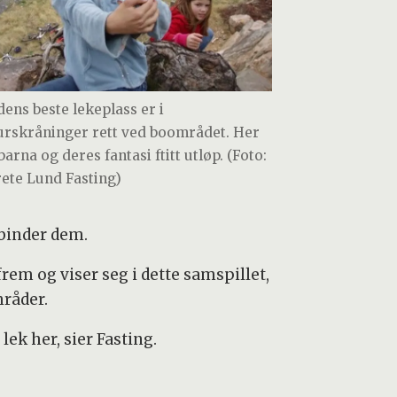
dens beste lekeplass er i
urskråninger rett ved boområdet. Her
barna og deres fantasi ftitt utløp. (Foto:
ete Lund Fasting)
lbinder dem.
rem og viser seg i dette samspillet,
mråder.
ek her, sier Fasting.