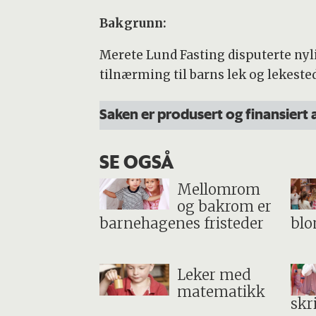
Bakgrunn:
Merete Lund Fasting disputerte ny
tilnærming til barns lek og lekeste
Saken er produsert og finansiert 
SE OGSÅ
Mellomrom
og bakrom er
barnehagenes fristeder
blo
Leker med
matematikk
skr