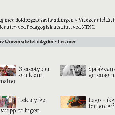
lig med doktorgradsavhandlingen « Vi leker ute! E
der ute» ved Pedagogisk institutt ved NTNU.
av Universitetet i Agder
- Les mer
Stereotypier
Språkvan
om kjønn
gir ensom
mstrer
Lek styrker
Lego - ikk
for jenter?
iveopplæringen