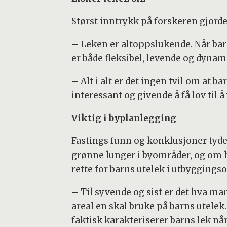
Størst inntrykk på forskeren gjorde 
– Leken er altoppslukende. Når barn l
er både fleksibel, levende og dyna
– Alt i alt er det ingen tvil om at b
interessant og givende å få lov til 
Viktig i byplanlegging
Fastings funn og konklusjoner tyde
grønne lunger i byområder, og om h
rette for barns utelek i utbygging
– Til syvende og sist er det hva m
areal en skal bruke på barns utelek.
faktisk karakteriserer barns lek når