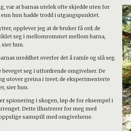
, var at barnas utelek ofte skjedde uten for
 enn hun hadde trodd i utgangspunktet.
ter, opplever jeg at de bruker få ord; de
viklet seg i mellomrommet mellom barna,
 sier hun.
arnas ureddhet overfor det å ramle og slå seg.
de beveget seg i utfordrende omgivelser. De
ng utover greina i treet; de eksperimenterte
, sier hun.
ler spionering i skogen, løp de for eksempel i
renget. Dette illustrerer for meg med
roppslige samspill med omgivelsene.