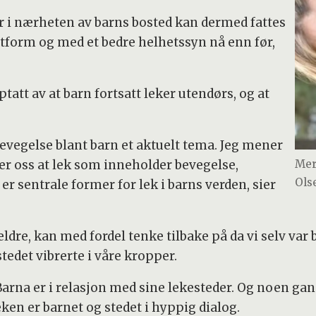
 i nærheten av barns bosted kan dermed fattes
tform og med et bedre helhetssyn nå enn før,
pptatt av at barn fortsatt leker utendørs, og at
vegelse blant barn et aktuelt tema. Jeg mener
Mer
ver oss at lek som inneholder bevegelse,
Ols
er sentrale former for lek i barns verden, sier
ldre, kan med fordel tenke tilbake på da vi selv var 
tedet vibrerte i våre kropper.
 Barna er i relasjon med sine lekesteder. Og noen ga
leken er barnet og stedet i hyppig dialog.