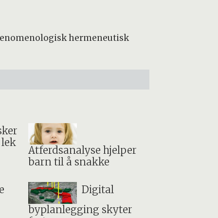
n fenomenologisk hermeneutisk
sker
 lek
Atferdsanalyse hjelper
barn til å snakke
e
Digital
byplanlegging skyter