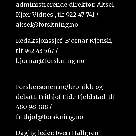
administrerende direktør: Aksel
Kjær Vidnes , tlf 922 47 741 /
aksel@forskning.no
Redaksjonssjef: Bjørnar Kjensli,
tlf 942 43 567 /
bjornar@forskning.no
Forskersonen.no/kronikk og
debatt: Frithjof Eide Fjeldstad, tlf
480 98 388 /
frithjof@forskning.no
Daglig leder: Even Hallgren