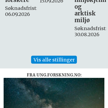
15.09.2026
og
– fast
:
arktisk
Søknadsfrist:
miljø
16. august.
Søknadsfrist:
30.08.2026
Vis alle stillinger
FRA UNG.FORSKNING.NO: