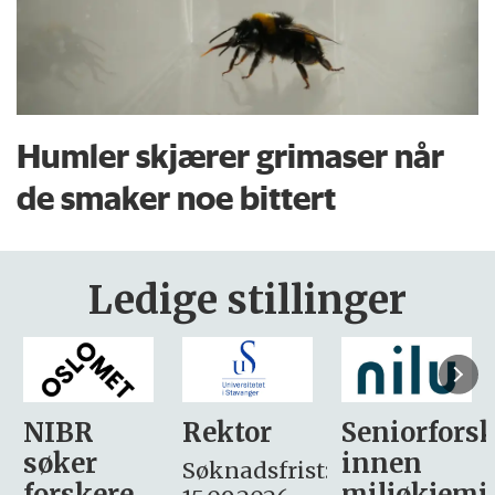
Humler skjærer grimaser når
de smaker noe bittert
Ledige stillinger
Rektor
Seniorforsker
Forskning.
innen
søker
Søknadsfrist:
miljøkjemi
nyhetsjour