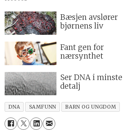
Bæsjen avslører
bjørnens liv
Fant gen for
nærsynthet
Ser DNA i minste
detalj
DNA
SAMFUNN
BARN OG UNGDOM