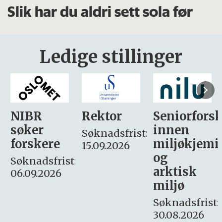
Slik har du aldri sett sola før
Ledige stillinger
Rektor
Seniorforsker
Forskning.
innen
søker
Søknadsfrist:
miljøkjemi
nyhetsjour
15.09.2026
og
– fast
:
arktisk
Søknadsfrist:
miljø
16. august.
Søknadsfrist:
30.08.2026