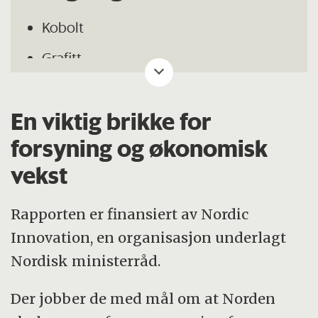
Kobolt
Grafitt
Hafnium
En viktig brikke for
Litium
forsyning og økonomisk
Niob
vekst
Platinametaller
Sjeldne jordarter
Rapporten er finansiert av Nordic
Innovation, en organisasjon underlagt
Silisium
Nordisk ministerråd.
Tantal
Der jobber de med mål om at Norden
Titan