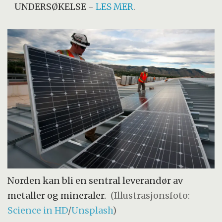
UNDERSØKELSE
-
LES MER
.
Norden kan bli en sentral leverandør av
metaller og mineraler.
(Illustrasjonsfoto:
Science in HD
/
Unsplash
)