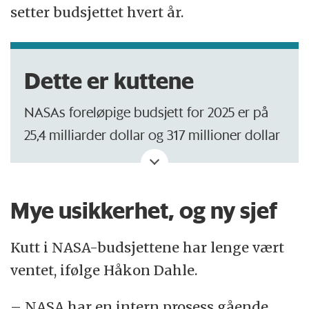
setter budsjettet hvert år.
Dette er kuttene
NASAs foreløpige budsjett for 2025 er på
25,4 milliarder dollar og 317 millioner dollar
er satt av til finansiering av de tre store
observatorie-porosjektene Hubble, James
Webb og Chandra X-ray Obeservatory.
Mye usikkerhet, og ny sjef
STScI har planlagt for et Hubble-budsjett
Kutt i NASA-budsjettene har lenge vært
på mellom 83 millioner dollar og 87,8
ventet, ifølge Håkon Dahle.
millioner dollar årlig fra 2026 til 2028. Det
– NASA har en intern prosess gående
er et kutt på over 20 prosent sammenlignet