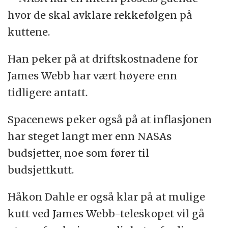
hvor de skal avklare rekkefølgen på
med budsjettene de siste årene.
kuttene.
Det endelige budsjettet blir klart i oktober i
Han peker på at driftskostnadene for
år.
James Webb har vært høyere enn
(Kilde:
Space.com
)
tidligere antatt.
Spacenews peker også på at inflasjonen
har steget langt mer enn NASAs
budsjetter, noe som fører til
budsjettkutt.
Håkon Dahle er også klar på at mulige
kutt ved James Webb-teleskopet vil gå