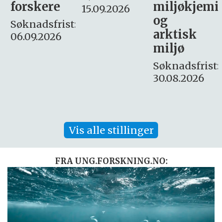
miljøkjemi
nyhetsjour
15.09.2026
og
– fast
:
arktisk
Søknadsfrist:
miljø
16. august.
Søknadsfrist:
30.08.2026
Vis alle stillinger
FRA UNG.FORSKNING.NO: