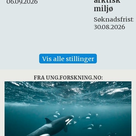
arktisk
Søknadsfrist:
miljø
16. august.
Søknadsfrist:
30.08.2026
Vis alle stillinger
FRA UNG.FORSKNING.NO: