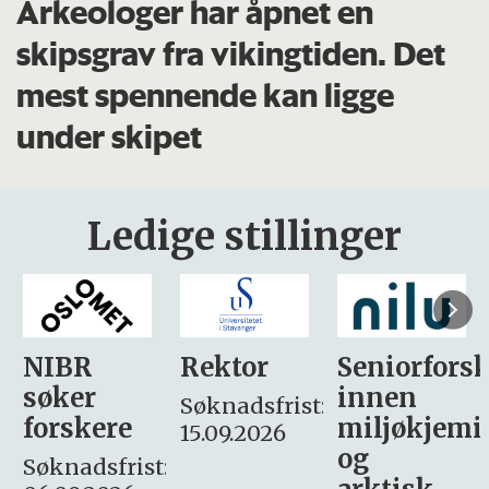
Arkeologer har åpnet en
skipsgrav fra vikingtiden. Det
mest spennende kan ligge
under skipet
Ledige stillinger
Rektor
Seniorforsker
Forskning.
innen
søker
Søknadsfrist:
miljøkjemi
nyhetsjour
15.09.2026
og
– fast
: