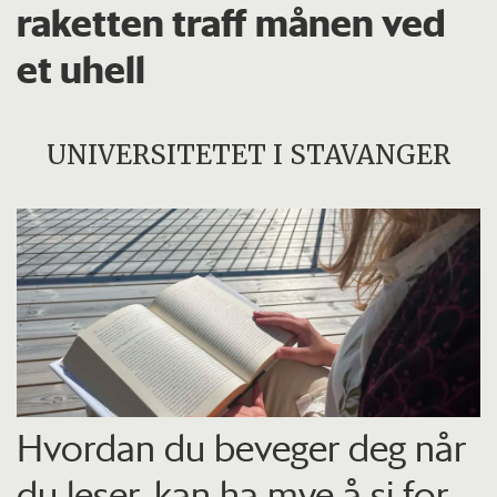
raketten traff månen ved
et uhell
UNIVERSITETET I STAVANGER
Hvordan du beveger deg når
du leser, kan ha mye å si for