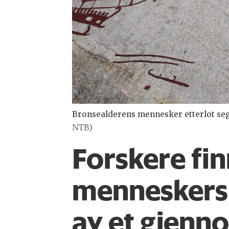
Bronsealderens mennesker etterlot seg f
NTB)
Forskere fin
menneskers p
av et gjenn