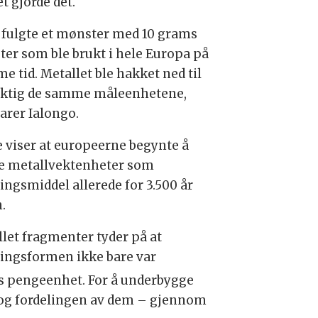
t gjorde det.
 fulgte et mønster med 10 grams
ter som ble brukt i hele Europa på
e tid. Metallet ble hakket ned til
ktig de samme måleenhetene,
larer Ialongo.
e viser at europeerne begynte å
e metallvektenheter som
ingsmiddel allerede for 3.500 år
.
llet fragmenter tyder på at
lingsformen ikke bare var
ns pengeenhet. For å underbygge
 og fordelingen av dem – gjennom