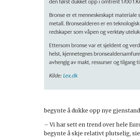
den først dukket opp i omtrent 1700 f.Kr
Bronse er et menneskeskapt materiale 
metall. Bronsealderen er en teknologisk 
redskaper som våpen og verktøy utelukke
Ettersom bronse var et sjeldent og verd
helst, kjennetegnes bronsealdersamfunne
avhengig av makt, ressurser og tilgang t
Kilde:
Lex.dk
begynte å dukke opp nye gjenstand
– Vi har sett en trend over hele E
begynte å skje relativt plutselig, s