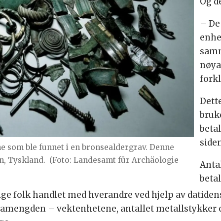
Og de
– De
enhe
samm
nøya
fork
Dett
bruk
betal
siden
ne som ble funnet i en bronsealdergrav. Denne
n, Tyskland.
(Foto: Landesamt für Archäologie
Anta
beta
lige folk handlet med hverandre ved hjelp av datide
datamengden – vektenhetene, antallet metallstykker