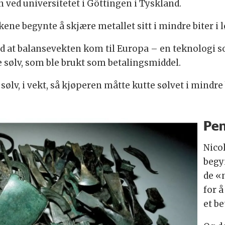
 ved universitetet i Göttingen i Tyskland.
 begynte å skjære metallet sitt i mindre biter i løpe
 at balansevekten kom til Europa – en teknologi so
ie sølv, som ble brukt som betalingsmiddel.
sølv, i vekt, så kjøperen måtte kutte sølvet i mindre
Pen
Nico
begy
de «
for 
et b