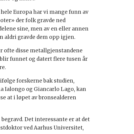
 hele Europa har vi mange funn av
oter» der folk gravde ned
delene sine, men av en eller annen
n aldri gravde dem opp igjen.
er ofte disse metallgjenstandene
lir funnet og datert flere tusen år
re.
ifølge forskerne bak studien,
la Ialongo og Giancarlo Lago, kan
se at i løpet av bronsealderen
egravd. Det interessante er at det
ostdoktor ved Aarhus Universitet,