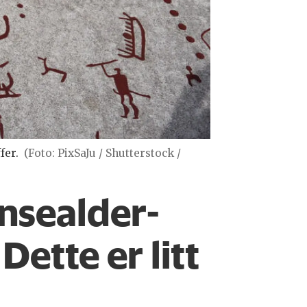
fer.
(Foto: PixSaJu / Shutterstock /
onsealder­
ette er litt