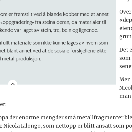
.
Over
som er fremstilt ved å blande kobber med et annet
«dep
«oppgradering» fra steinalderen, da materialer til
eien
nde var laget av stein, tre, bein og lignende.
grun
ifullt materiale som ikke kunne lages av hvem som
Det 
t blant annet ved at de sosiale forskjellene økte
som b
il metallproduksjon.
sene
Men 
Nico
man 
er:
uropa der enorme mengder små metallfragmenter ble b
ier Nicola Ialongo, som nettopp er blitt ansatt som p