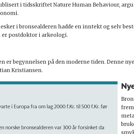
blisert i tidsskriftet Nature Human Behaviour, arg
konomi.
esker i bronsealderen hadde en inntekt og selv beste
 er postdoktor i arkeologi.
ren er begynnelsen på den moderne tiden. Denne nye
stian Kristiansen.
Nye
Bron
te i Europa fra om lag 2000 f.Kr. til 500 f.Kr. før
frem
meta
bruke
den norske bronsealderen var 300 år forsinket da
smyk