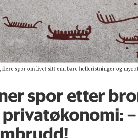
lere spor om livet sitt enn bare helleristninger og myrof
ner spor etter br
rivat­økonomi: – D
om­brudd!