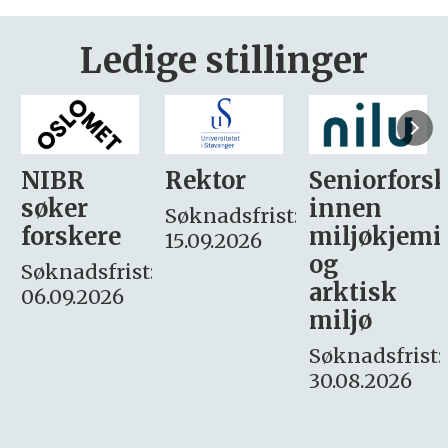
Ledige stillinger
Rektor
Seniorforsker
Forskning.
innen
søker
Søknadsfrist:
miljøkjemi
nyhetsjour
15.09.2026
og
– fast
:
arktisk
Søknadsfrist:
miljø
16. august.
Søknadsfrist:
30.08.2026