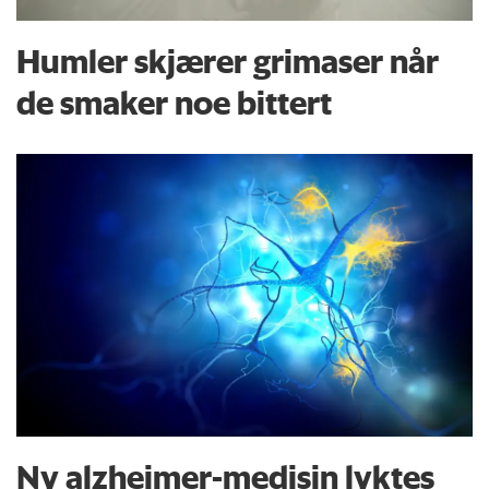
Humler skjærer grimaser når
de smaker noe bittert
Ny alzheimer-medisin lyktes