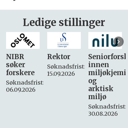
Ledige stillinger
Rektor
Seniorforsker
Forskning.
innen
søker
Søknadsfrist:
miljøkjemi
nyhetsjour
15.09.2026
og
– fast
:
arktisk
Søknadsfrist:
miljø
16. august.
Søknadsfrist:
30.08.2026