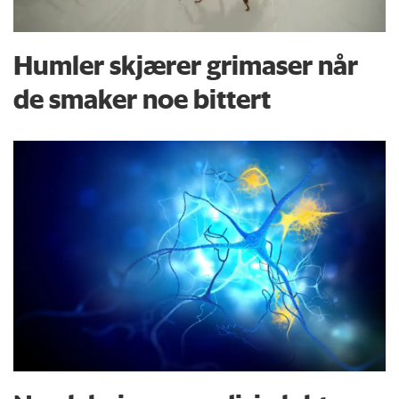
Humler skjærer grimaser når
de smaker noe bittert