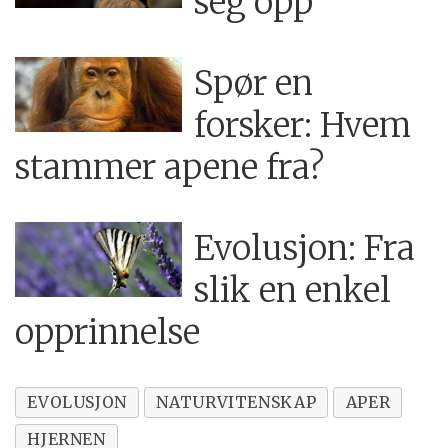
seg opp
Spør en
forsker: Hvem
stammer apene fra?
Evolusjon: Fra
slik en enkel
opprinnelse
EVOLUSJON
NATURVITENSKAP
APER
HJERNEN