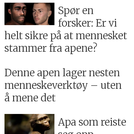
Spør en
forsker: Er vi
helt sikre på at mennesket
stammer fra apene?
Denne apen lager nesten
menneskeverktøy – uten
å mene det
Apa som reiste