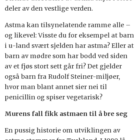
at sykdommen starter allerede under
deler av den vestlige verden.
Skanning av hele genomet (gener, DNA)
graviditeten, forteller Bisgaard.
Stikkprøver av luftforhold i hjemmet ved
Astma kan tilsynelatende ramme alle –
hjelp av støvsugere og støvsamlende
og likevel: Visste du for eksempel at barn
brett på toppen av hyller.
i u-land svært sjelden har astma? Eller at
barn av mødre som har bodd ved siden
Partikkelmålinger i og utenfor hjemmet
av et fjøs stort sett går fri? Det gjelder
med hjelp fra Danmarks
også barn fra Rudolf Steiner-miljøer,
Miljøundersøgelser, Aarhus universitet.
hvor man blant annet sier nei til
penicillin og spiser vegetarisk?
Murens fall fikk astmaen til å bre seg
En pussig historie om utviklingen av