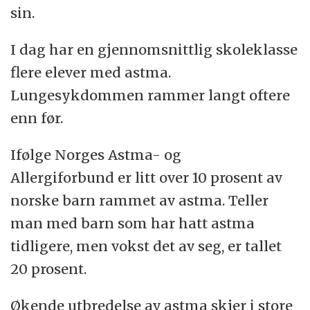
sin.
inflammasjonsmarkører)
Luftforurensing:
Forskerne vet dessuten at
luftforurensing spiller en svak rolle for
Hårprøver (for å måle nikotinnivået i
I dag har en gjennomsnittlig skoleklasse
utviklingen av astma.
barnets omgivelser)
flere elever med astma.
Lungesykdommen rammer langt oftere
Morsmelk (fordi hormonforstyrrende
Astmadetektivene fra COPSAC har altså en
enn før.
stoffer kanskje overføres via morsmelk)
rekke spor de kan forfølge. De mange
oppdagelsene har vært med på å snevre inn
Ifølge Norges Astma- og
Dessuten gjennomfører forskerne:
antallet mulige syndere og gjort det lettere å
Allergiforbund er litt over 10 prosent av
finne et fokus i ettersøkingen.
Målinger av lungefunksjon
norske barn rammet av astma. Teller
man med barn som har hatt astma
Allergitester
– I starten var det hypotesen at astma
tidligere, men vokst det av seg, er tallet
starter hos barn. Så oppdaget vi at det
Skanninger av hele kroppen (for å
20 prosent.
snarere starter hos småbarn, deretter
kartlegge sammensetningen av fett og
spedbarn, og nå heller vi i stigende grad til
muskler)
Økende utbredelse av astma skjer i store