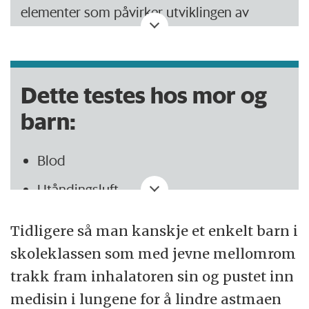
elementer som påvirker utviklingen av
astma:
Alder:
Astma starter hos småbarn.
Dette testes hos mor og
Hyppigheten avtar resten av livet. Allergi,
barn:
derimot, bryter som regel ut i skolealderen
og når sitt mest intense nivå i ungdommen.
Blod
Deretter slipper den gradvis grepet om en
del av ofrene sine.
Utåndingsluft
Luftveissekret
Kjønn:
Dobbelt så mange gutter som jenter
Tidligere så man kanskje et enkelt barn i
utvikler astma. Men fra puberteten skifter
Avføring (for bakterier)
skoleklassen som med jevne mellomrom
tendensen, slik at det plutselig er flest jenter
trakk fram inhalatoren sin og pustet inn
Urin (for spor etter om kroppen reagerer
som utvikler sykdommen.
medisin i lungene for å lindre astmaen
mot astma – såkalte