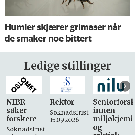
Humler skjærer grimaser når
de smaker noe bittert
Ledige stillinger
Rektor
Seniorforsker
Forskning.
innen
søker
Søknadsfrist:
miljøkjemi
nyhetsjour
15.09.2026
og
– fast
: