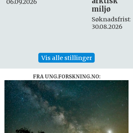
arktisk
Søknadsfrist:
miljø
16. august.
Søknadsfrist:
30.08.2026
Vis alle stillinger
FRA UNG.FORSKNING.NO: