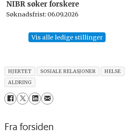
NIBR søker forskere
Re
øknadsfrist: 06.09.2026
Sø
Vis alle ledige stillinger
HJERTET
SOSIALE RELASJONER
HELSE
ALDRING
Fra forsiden