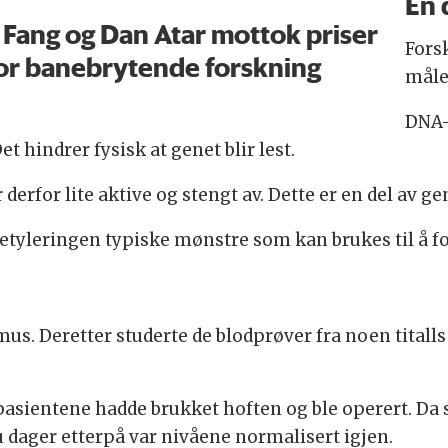
En 
 Fang og Dan Atar mottok priser
Fors
or banebrytende forskning
måle
DNA-
t hindrer fysisk at genet blir lest.
rfor lite aktive og stengt av. Dette er en del av g
etyleringen typiske mønstre som kan brukes til å for
s. Deretter studerte de blodprøver fra noen titalls 
 pasientene hadde brukket hoften og ble operert. Da 
sju dager etterpå var nivåene normalisert igjen.