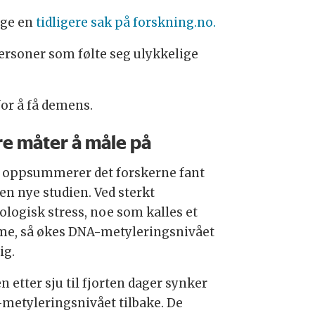
lge en
tidligere sak på forskning.no.
ersoner som følte seg ulykkelige
or å få demens.
re måter å måle på
 oppsummerer det forskerne fant
den nye studien. Ved sterkt
ologisk stress, noe som kalles et
me, så økes DNA-metyleringsnivået
ig.
 etter sju til fjorten dager synker
metyleringsnivået tilbake. De