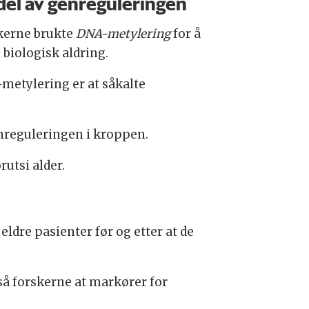
del av genreguleringen
kerne brukte
DNA-metylering
for å
 biologisk aldring.
metylering er at såkalte
enreguleringen i kroppen.
utsi alder.
eldre pasienter før og etter at de
så forskerne at markører for