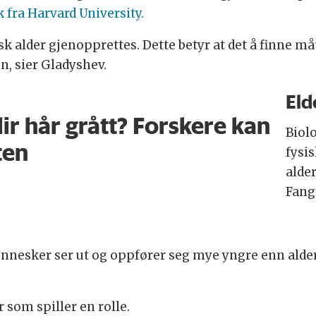
 fra Harvard University.
isk alder gjenopprettes. Dette betyr at det å finne
en, sier Gladyshev.
Eld
ir hår grått? Forskere kan
Biol
ten
fysi
alder
Fang
ennesker ser ut og oppfører seg mye yngre enn alder
 som spiller en rolle.