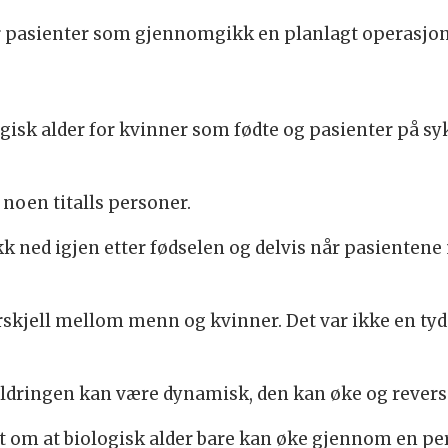
r pasienter som gjennomgikk en planlagt operasjon
ogisk alder for kvinner som fødte og pasienter på sy
 noen titalls personer.
 ned igjen etter fødselen og delvis når pasientene m
rskjell mellom menn og kvinner. Det var ikke en tyd
aldringen kan være dynamisk, den kan øke og reverse
 om at biologisk alder bare kan øke gjennom en per