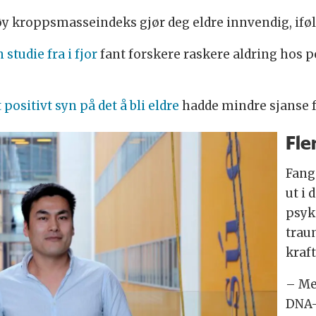
øy kroppsmasseindeks gjør deg eldre innvendig, ifø
n studie fra i fjor
fant forskere raskere aldring hos p
t positivt syn på det å bli eldre
hadde mindre sjanse f
Fle
Fang
ut i 
psyk
trau
kraft
– Men
DNA-