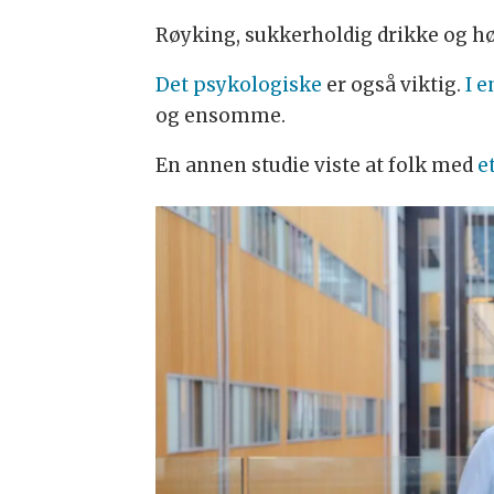
Røyking, sukkerholdig drikke og h
Det psykologiske
er også viktig.
I e
og ensomme.
En annen studie viste at folk med
e