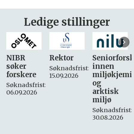
Ledige stillinger
Rektor
Seniorforsker
Forskning.
innen
søker
Søknadsfrist:
miljøkjemi
nyhetsjour
15.09.2026
og
– fast
:
arktisk
Søknadsfrist:
miljø
16. august.
Søknadsfrist:
30.08.2026