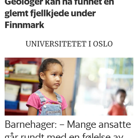
Geologer kan ha funnet en
glemt fjellkjede under
Finnmark
UNIVERSITETET I OSLO
Barnehager: – Mange ansatte
går rundt med en følelse av