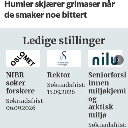
Humler skjærer grimaser når
de smaker noe bittert
Ledige stillinger
Rektor
Seniorforsker
Forskning.
innen
søker
Søknadsfrist:
miljøkjemi
nyhetsjour
15.09.2026
og
– fast
:
arktisk
Søknadsfrist:
miljø
16. august.
Søknadsfrist: