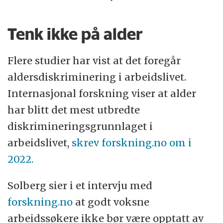
deg
Bruk tid på å skreddersy CV-en din for
Tenk ikke på alder
den enkelte arbeidsgiver
Bruk nettverket ditt
Flere studier har vist at det foregår
aldersdiskriminering i arbeidslivet.
Bygg opp profilen din på LinkedIn
Internasjonal forskning viser at alder
Velg bevisst å se bort fra alder når du
har blitt det mest utbredte
går på jobbintervju
diskrimineringsgrunnlaget i
Ikke bli motløs av glossy jobbannonser.
arbeidslivet,
skrev
forskning.no
om i
De ber ofte om unge folk, men også om
2022.
lang erfaring
Solberg sier i et intervju med
forskning.no
at godt voksne
arbeidssøkere ikke bør være opptatt av