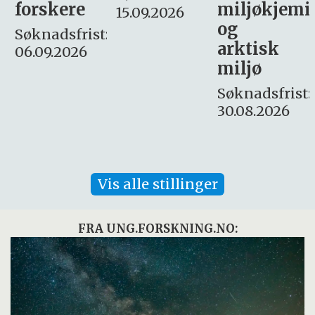
miljøkjemi
nyhetsjour
15.09.2026
og
– fast
:
arktisk
Søknadsfrist:
miljø
16. august.
Søknadsfrist:
30.08.2026
Vis alle stillinger
FRA UNG.FORSKNING.NO: