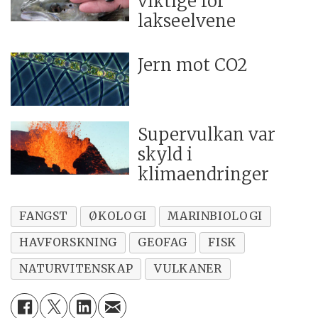
viktige for
lakseelvene
Jern mot CO2
Supervulkan var
skyld i
klimaendringer
FANGST
ØKOLOGI
MARINBIOLOGI
HAVFORSKNING
GEOFAG
FISK
NATURVITENSKAP
VULKANER