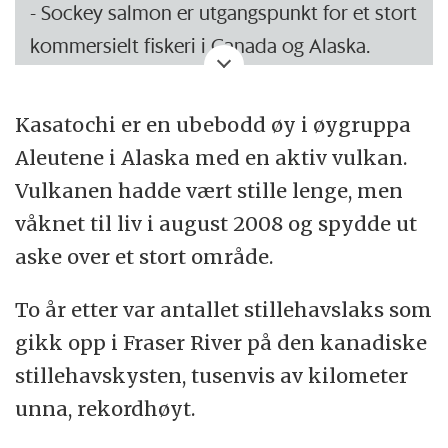
- Sockey salmon er utgangspunkt for et stort
av den økte planktonveksten.
kommersielt fiskeri i Canada og Alaska.
- De finner at effekten er svært liten, kun 0,5
- Er dessuten viktig næringsgrunnlag for
prosent av det havet normalt tar opp av
Kasatochi er en ubebodd øy i øygruppa
urfolk i regionen.
CO2 på ett år.
Aleutene i Alaska med en aktiv vulkan.
- Sockeye er en nær slektning av norsk
Vulkanen hadde vært stille lenge, men
- Det kan bety at storskala forsøk med hav-
regnbueørret (som er importert fra
våknet til liv i august 2008 og spydde ut
gjødsling ikke er en god ide likevel dersom
Stillehavet) og en fjernere slektning av den
aske over et stort område.
målet er å fange CO2.
norske vill-laksen.
To år etter var antallet stillehavslaks som
- Den kanadiske regjeringen har nedsatt en
gikk opp i Fraser River på den kanadiske
egen kommisjonen,
Cohen-kommisjonen
,
stillehavskysten, tusenvis av kilometer
for å vurdere forvaltningen av sockeye i
unna, rekordhøyt.
vassdraget Fraser River.