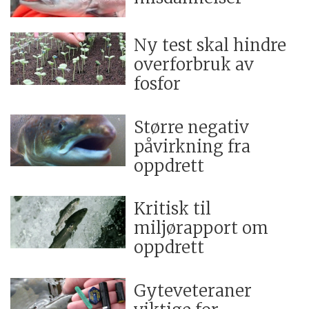
Ny test skal hindre
overforbruk av
fosfor
Større negativ
påvirkning fra
oppdrett
Kritisk til
miljørapport om
oppdrett
Gyteveteraner