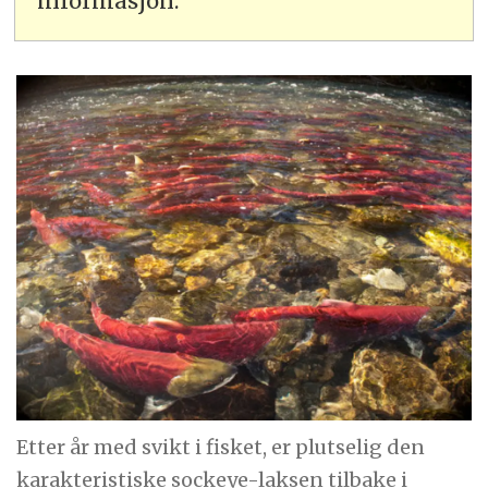
informasjon.
Etter år med svikt i fisket, er plutselig den
karakteristiske sockeye-laksen tilbake i