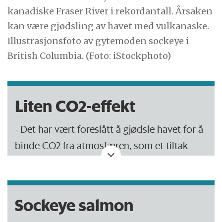
kanadiske Fraser River i rekordantall. Årsaken
kan være gjødsling av havet med vulkanaske.
Illustrasjonsfoto av gytemoden sockeye i
British Columbia. (Foto: iStockphoto)
Liten CO2-effekt
- Det har vært foreslått å gjødsle havet for å
binde CO2 fra atmosfæren, som et tiltak
mot menneskeskapte klimaendringer.
- Forskerne bak studien av Kasatochi-
Sockeye salmon
utbruddet har prøvd å anslå hvor mye
ekstra CO2 som ble lagret i havet som følge