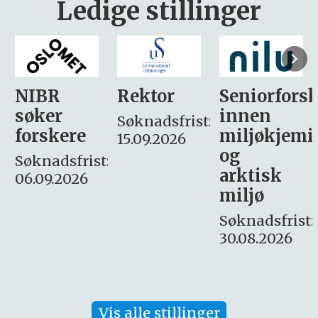
Ledige stillinger
Rektor
Seniorforsker
Forskning.
innen
søker
Søknadsfrist:
miljøkjemi
nyhetsjour
15.09.2026
og
– fast
:
arktisk
Søknadsfrist:
miljø
16. august.
Søknadsfrist:
30.08.2026
Vis alle stillinger