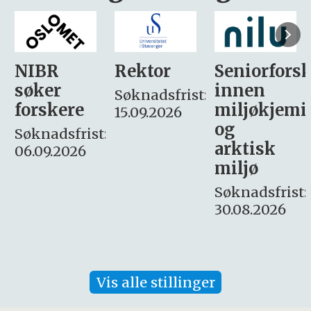
Rektor
Seniorforsker
Forskning.
innen
søker
Søknadsfrist:
miljøkjemi
nyhetsjour
15.09.2026
og
– fast
:
arktisk
Søknadsfrist:
miljø
16. august.
Søknadsfrist:
30.08.2026
Vis alle stillinger