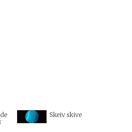
nde
Skeiv skive
r