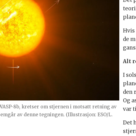
Det 
teor
plan
Hvis
de m
gans
Alt 
I sol
plan
den 
Og a
ASP-8b, kretser om stjernen i motsatt retning av
var t
remgår av denne tegningen. (Illustrasjon: ESO/L.
Det 
stjer