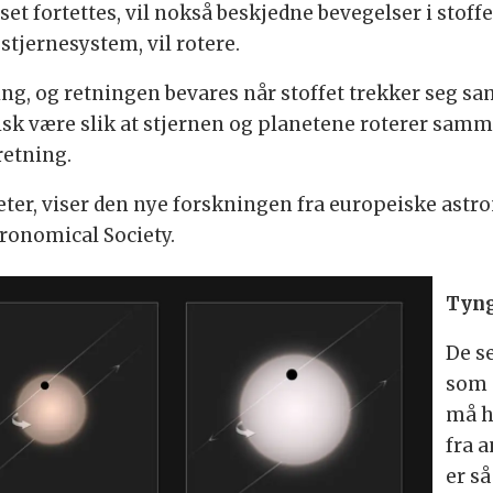
et fortettes, vil nokså beskjedne bevegelser i stoffen
stjernesystem, vil rotere.
g, og retningen bevares når stoffet trekker seg sam
ypisk være slik at stjernen og planetene roterer samm
retning.
neter, viser den nye forskningen fra europeiske astr
tronomical Society.
Tyng
De s
som a
må h
fra 
er så