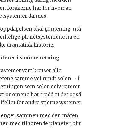
passer nemlig dårlig med den
ien forskerne har for hvordan
etsystemer dannes.
 oppdagelsen skal gi mening, må
erkelige planetsystemene ha en
ke dramatisk historie.
roterer i samme retning
systemet vårt kretser alle
etene samme vei rundt solen – i
retningen som solen selv roterer.
stronomene har trodd at det også
ilfellet for andre stjernesystemer.
henger sammen med den måten
ner, med tilhørende planeter, blir