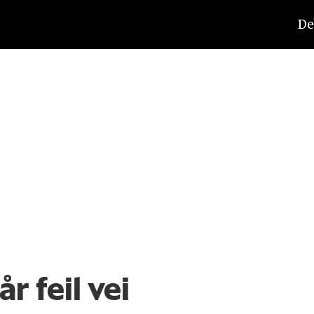
De
r feil vei