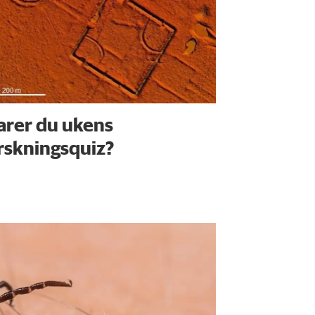
arer du ukens
rskningsquiz?