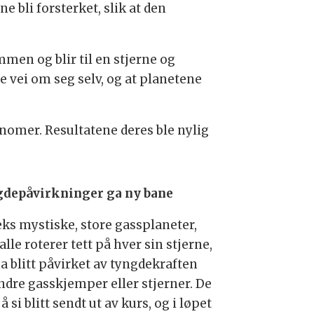
e bli forsterket, slik at den
men og blir til en stjerne og
e vei om seg selv, og at planetene
onomer. Resultatene deres ble nylig
depåvirkninger ga ny bane
eks mystiske, store gassplaneter,
lle roterer tett på hver sin stjerne,
a blitt påvirket av tyngdekraften
andre gasskjemper eller stjerner. De
 å si blitt sendt ut av kurs, og i løpet