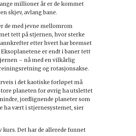
ange millioner år er de kommet
 en skjev, avlang bane.
er de med jevne mellomrom
et tett på stjernen, hvor sterke
vannkrefter etter hvert har bremset
 Eksoplanetene er endt i baner tett
tjernen – nå med en vilkårlig
einingsretning og rotasjonsakse.
rveis i det kaotiske forløpet må
tore planeten for øvrig ha utslettet
 mindre, jordlignende planeter som
e ha vært i stjernesystemet, sier
 kurs. Det har de allerede funnet