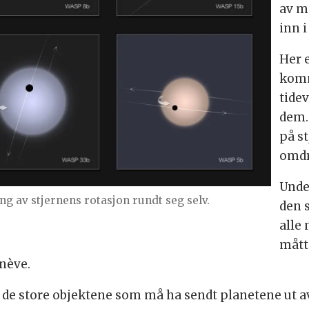
av m
inn i
Her 
komm
tide
dem.
på s
omdr
Unde
ng av stjernens rotasjon rundt seg selv.
den s
alle
mått
enève.
 de store objektene som må ha sendt planetene ut av